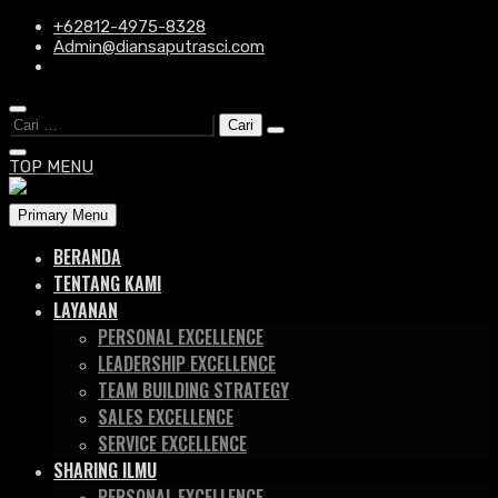
Skip
+62812-4975-8328
to
Admin@diansaputrasci.com
content
Cari
untuk:
TOP MENU
Primary Menu
BERANDA
TENTANG KAMI
LAYANAN
PERSONAL EXCELLENCE
LEADERSHIP EXCELLENCE
TEAM BUILDING STRATEGY
SALES EXCELLENCE
SERVICE EXCELLENCE
SHARING ILMU
PERSONAL EXCELLENCE