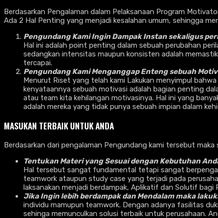
Berdasarkan Pengalaman dalam Pelaksanaan Program Motivator C
Ada 2 Hal Penting yang menjadi kesalahan umum, sehingga me
Pengundang Kami Ingin Dampak Instan sekaligus per
Hal ini adalah point penting dalam sebuah perubahan peri
sedangkan intensitas maupun konsisten adalah memastikan 
tercapai.
Pengundang Kami Menganggap Enteng sebuah Motiva
Menurut Riset yang telah kami Lakukan menyimpul bahwa
kenyataannya sebuah motivasi adalah bagian penting dala
atau team kita kehilangan motivasinya. Hal ini yang ban
adalah mereka yang tidak punya sebuah impian dalam kehi
MASUKAN TERBAIK UNTUK ANDA
Berdasarkan dari pengalaman Pengundang kami tersebut maka s
Tentukan Materi yang Sesuai dengan Kebutuhan And
Hal tersebut sangat fundamental tetapi sangat berpengaru
teamwork ataupun study case yang terjadi pada perusahaan
laksanakan menjadi berdampak, Aplikatif dan Solutif bagi
Jika Ingin lebih berdampak dan Mendalam maka lak
individu mamupun teamwork. Dengan adanya fasilitas duk
sehinga memunculkan solusi terbaik untuk perusahaan. An