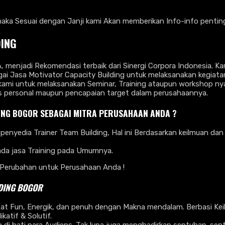
ka Sesuai dengan Janji kami Akan memberikan Info-info penting 
DING
 menjadi Rekomendasi terbaik dari Sinergi Corpora Indonesia. K
 Jasa Motivator Capacity Building untuk melaksanakan kegiata
mi untuk melaksanakan Seminar, Training ataupun workshop ny
as personal maupun pencapaian target dalam perusahaannya.
ING BOGOR SEBAGAI MITRA PERUSAHAAN ANDA ?
penyedia Trainer Team Building, Hal ini Berdasarkan keilmuan da
pada jasa Training pada Umumnya.
Perubahan untuk Perusahaan Anda !
LDING BOGOR
fat Fun, Energik, dan penuh dengan Makna mendalam. Berbasi Kei
atif & Solutif.