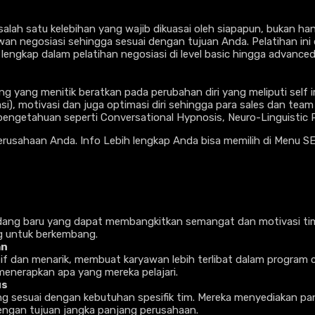
ah satu kelebihan yang wajib dikuasai oleh siapapun, bukan hany
negosiasi sehingga sesuai dengan tujuan Anda. Pelatihan ini di
t lengkap dalam pelatihan negosiasi di level basic hingga advanced
 yang menitik beratkan pada perubahan diri yang meliputi self im
si), motivasi dan juga optimasi diri sehingga para sales dan team
ng pengetahuan seperti Conversational Hypnosis, Neuro-Linguist
perusahaan Anda. Info Lebih lengkap Anda bisa memilih di Menu SE
 baru yang dapat membangkitkan semangat dan motivasi tim. Mer
g untuk berkembang.
an
if dan menarik, membuat karyawan lebih terlibat dalam program 
 menerapkan apa yang mereka pelajari.
us
sesuai dengan kebutuhan spesifik tim. Mereka menyediakan pa
engan tujuan jangka panjang perusahaan.