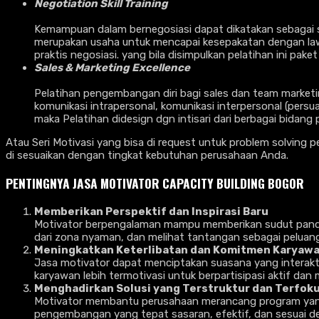
Negotiation Skill Training
Kemampuan dalam bernegosiasi dapat dikatakan sebagai sal
merupakan usaha untuk mencapai kesepakatan dengan lawan 
praktis negosiasi. yang bila disimpulkan pelatihan ini pake
Sales & Marketing Excellence
Pelatihan pengembangan diri bagi sales dan team marketing
komunikasi intrapersonal, komunikasi interpersonal (persua
maka Pelatihan didesign dgn intisari dari berbagai bida
Atau Seri Motivasi yang bisa di request untuk problem solving 
di sesuaikan dengan tingkat kebutuhan perusahaan Anda.
PENTINGNYA
JASA MOTIVATOR CAPACITY BUILDING BOGOR
Memberikan Perspektif dan Inspirasi Baru
Motivator berpengalaman mampu memberikan sudut pandang
dari zona nyaman, dan melihat tantangan sebagai peluan
Meningkatkan Keterlibatan dan Komitmen Karyaw
Jasa motivator dapat menciptakan suasana yang interakt
karyawan lebih termotivasi untuk berpartisipasi aktif dan
Menghadirkan Solusi yang Terstruktur dan Terfok
Motivator membantu perusahaan merancang program yang 
pengembangan yang tepat sasaran, efektif, dan sesuai d