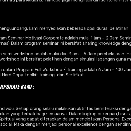
 di hati para Audiens. Tak lupa juga menghadirkan sentuhan-sentu
menguundang, kami menyediakan beberapa opsi durasi pelatihan
am Seminar Motivasi Corporate adalah mulai 1 jam – 2 Jam Semin
ernas) Dalam program seminar ini bersifat sharing knowledge d
emi workshop adalah mulai dari 3jam – 5 Jam pembelajaran. Hal i
workshop ini bersifat pelatihan dengan simulasi lapangan guna m
lam Program Full Workshop / Training adalah 6 Jam – 100 Jam Pe
rd Copy. toolkit training, dan Sertifikat
ORPORATE KAMI :
dividu. Setiap orang selalu melakukan aktifitas berinteraksi deng
n yang terbaik bagi semuanya. Dalam lingkup pekerjaan,bisnis,s
 Spiritual yang dapat diterapkan dalam menciptakan Personal Exc
social. Maka dengan menjadi personal excellence dengan sendiri