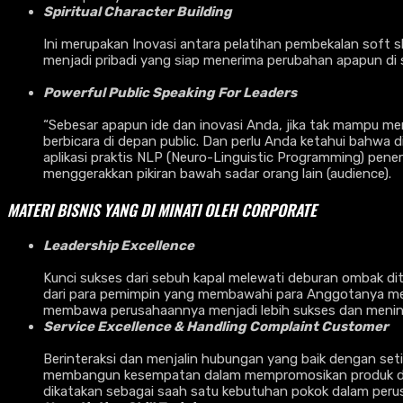
Spiritual Character Building
Ini merupakan Inovasi antara pelatihan pembekalan soft sk
menjadi pribadi yang siap menerima perubahan apapun di 
Powerful Public Speaking For Leaders
“Sebesar apapun ide dan inovasi Anda, jika tak mampu men
berbicara di depan public. Dan perlu Anda ketahui bahwa d
aplikasi praktis NLP (Neuro-Linguistic Programming) pene
menggerakkan pikiran bawah sadar orang lain (audience).
MATERI BISNIS YANG DI MINATI OLEH CORPORATE
Leadership Excellence
Kunci sukses dari sebuh kapal melewati deburan ombak d
dari para pemimpin yang membawahi para Anggotanya menu
membawa perusahaannya menjadi lebih sukses dan meni
Service Excellence & Handling Complaint Customer
Berinteraksi dan menjalin hubungan yang baik dengan seti
membangun kesempatan dalam mempromosikan produk dan 
dikatakan sebagai saah satu kebutuhan pokok dalam per