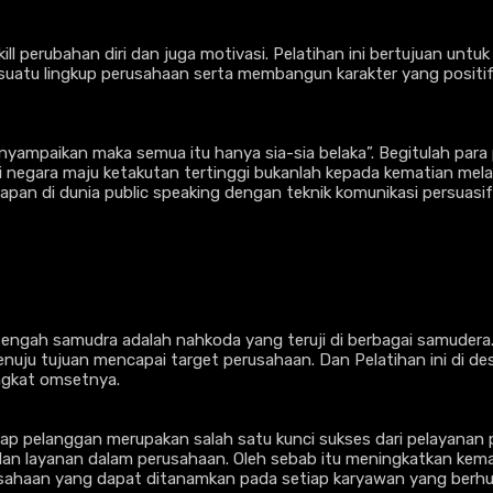
ill perubahan diri dan juga motivasi. Pelatihan ini bertujuan unt
suatu lingkup perusahaan serta membangun karakter yang positif
yampaikan maka semua itu hanya sia-sia belaka”. Begitulah para 
i negara maju ketakutan tertinggi bukanlah kepada kematian melai
rapan di dunia public speaking dengan teknik komunikasi persuas
itengah samudra adalah nahkoda yang teruji di berbagai samuder
ju tujuan mencapai target perusahaan. Dan Pelatihan ini di des
ngkat omsetnya.
ap pelanggan merupakan salah satu kunci sukses dari pelayanan pr
layanan dalam perusahaan. Oleh sebab itu meningkatkan kemamp
usahaan yang dapat ditanamkan pada setiap karyawan yang berh