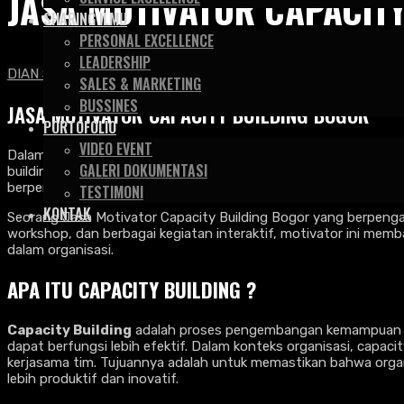
JASA MOTIVATOR CAPACIT
SHARING ILMU
PERSONAL EXCELLENCE
LEADERSHIP
DIAN SAPUTRA & ASSOCIATE
>
Artikel
>
Motivator
>
Jasa Moti
SALES & MARKETING
BUSSINES
JASA MOTIVATOR CAPACITY BUILDING BOGOR
PORTOFOLIO
VIDEO EVENT
Dalam dunia kerja yang dinamis dan terus berubah, peningkata
GALERI DOKUMENTASI
building Bogor hadir untuk membantu perusahaan dan organisasi
berperan dalam menciptakan lingkungan kerja yang lebih kolabo
TESTIMONI
KONTAK
Seorang Jasa Motivator Capacity Building Bogor yang berpengal
workshop, dan berbagai kegiatan interaktif, motivator ini mem
dalam organisasi.
APA ITU CAPACITY BUILDING ?
Capacity Building
adalah proses pengembangan kemampuan ind
dapat berfungsi lebih efektif. Dalam konteks organisasi, cap
kerjasama tim. Tujuannya adalah untuk memastikan bahwa organ
lebih produktif dan inovatif.