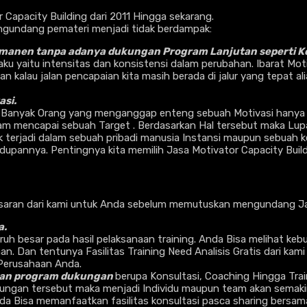
apacity Building dari 2011 Hingga sekarang.
ngundang pemateri menjadi tidak berdampak:
manen tanpa adanya dukungan Program Lanjutan seperti Ko
laku yaitu intensitas dan konsistensi dalam perubahan. Ibarat Mo
kalau jalan pencapaian kita masih berada di jalur yang tepat al
si.
 Banyak Orang yang menganggap enteng sebuah Motivasi hanya 
m mencapai sebuah Target . Berdasarkan Hal tersebut maka Lupak
yak terjadi dalam sebuah pribadi manusia Instansi maupun sebua
dupannya. Pentingnya kita memilih Jasa Motivator Capacity Buil
aran dari kami untuk Anda sebelum memutuskan mengundang Jasa
a.
h besar pada hasil pelaksanaan training. Anda Bisa melihat kebu
. Dan tentunya Fasilitas Training Need Analisis Gratis dari kam
 Perusahaan Anda.
ukan program dukungan
berupa Konsultasi, Coaching Hingga Train
ungan tersebut maka menjadi Individu maupun team akan semaki
da Bisa memanfaatkan fasilitas konsultasi pasca sharing bersam