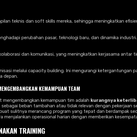
n teknis dan soft skills mereka, sehingga meningkatkan efisiensi
ghadapi perubahan pasar, teknologi baru, dan dinamika industri
 kolaborasi dan komunikasi, yang meningkatkan kerjasama antar ti
sasi melalui capacity building. Ini mengurangi ketergantungan 
a depan.
T MENGEMBANGKAN KEMAMPUAN
TEAM
saat mengembangkan kemampuan tim adalah
kurangnya keterli
 sebagai beban tambahan atau tidak relevan dengan pekerjaan seh
mbuat sulitnya merancang program yang tepat dan berdampak sec
 menjalankan operasional harian dengan memberikan kesempatan p
NAKAN TRAINING