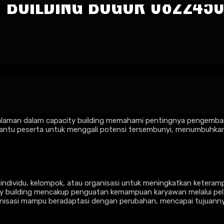
Y BUILDING BOGOR 082245
vator Capacity Building Bogor 082245009200
n kapasitas sumber daya manusia menjadi aspek yang sangat pent
 dalam meningkatkan kompetensi dan produktivitas tim. Dengan p
ratif, inovatif, serta mampu menghadapi berbagai tantangan.
aman dalam capacity building memahami pentingnya pengembangan 
bantu peserta untuk menggali potensi tersembunyi, menumbuhkan m
ividu, kelompok, atau organisasi untuk meningkatkan keteramp
acity building mencakup penguatan kemampuan karyawan melalui 
isasi mampu beradaptasi dengan perubahan, mencapai tujuannya 