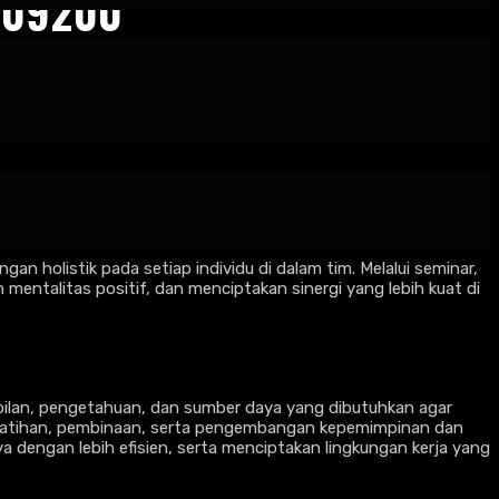
009200
ing untuk mencapai tujuan organisasi. Jasa motivator capacity
endekatan yang inspiratif dan terstruktur, motivator ini
holistik pada setiap individu di dalam tim. Melalui seminar,
entalitas positif, dan menciptakan sinergi yang lebih kuat di
ilan, pengetahuan, dan sumber daya yang dibutuhkan agar
pelatihan, pembinaan, serta pengembangan kepemimpinan dan
dengan lebih efisien, serta menciptakan lingkungan kerja yang