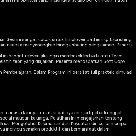
han nila Spiritual yang melandasi setiap perform dan materi
ar. Sesi ini sangat cocok untuk Employee Gathering, Launching
engan nuansa menyenangkan hingga sharing pengalaman. Peserta
ni sangat releven jika ingin membekali Individu atau Team
elatih teori yang diajarkan. Peserta mendapatkan Soft Copy
mbelajaran. Dalam Program ini bersifat full praktek, simulasi
an manusia lainnya, itulah sebabnya menjadi pribadi unggul
ocial maupun keluarga. Pelatihan ini mengajarkan tentang
ellnce. Mengetahui Kelemahan dan Kekuatan diri serta mampu
nya individu semakin produktif dan bermanfaat dalam