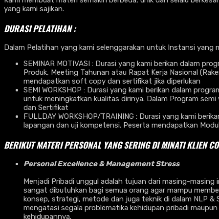
Kami membuat materi semakin berbeda, unik dan selalu berkesan
yang kami sajikan.
DURASI PELATIHAN :
Dalam Pelatihan yang kami selenggarakan untuk Instansi yang 
SEMINAR MOTIVASI : Durasi yang kami berikan dalam progr
Produk, Meeting Tahunan atau Rapat Kerja Nasional (Rak
mendapatkan soft copy dan sertifikat jika diperlukan
SEMI WORKSHOP : Durasi yang kami berikan dalam program s
untuk meningkatkan kualitas dirinya. Dalam Program semi 
dan Sertifikat
FULLDAY WORKSHOP/TRAINING : Durasi yang kami berikan da
lapangan dan uji kompetensi. Peserta mendapatkan Modul Ha
BERIKUT MATERI PERSONAL YANG SERING DI MINATI KLIEN C
Personal Excellence & Management Stress
Menjadi Pribadi unggul adalah tujuan dari masing-masing in
sangat dibutuhkan bagi semua orang agar mampu memberika
konsep, strategi, metode dan juga teknik di dalam NLP &
mengatasi segala problematika kehidupan pribadi maupun 
kehidupannya.