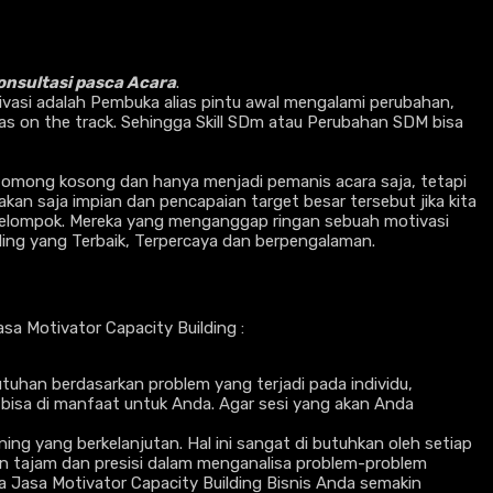
nsultasi pasca Acara
.
tivasi adalah Pembuka alias pintu awal mengalami perubahan,
ias on the track. Sehingga Skill SDm atau Perubahan SDM bisa
omong kosong dan hanya menjadi pemanis acara saja, tetapi
an saja impian dan pencapaian target besar tersebut jika kita
h kelompok. Mereka yang menganggap ringan sebuah motivasi
ding yang Terbaik, Terpercaya dan berpengalaman.
 Motivator Capacity Building :
tuhan berdasarkan problem yang terjadi pada individu,
i bisa di manfaat untuk Anda. Agar sesi yang akan Anda
ing yang berkelanjutan. Hal ini sangat di butuhkan oleh setiap
n tajam dan presisi dalam menganalisa problem-problem
a Jasa Motivator Capacity Building Bisnis Anda semakin