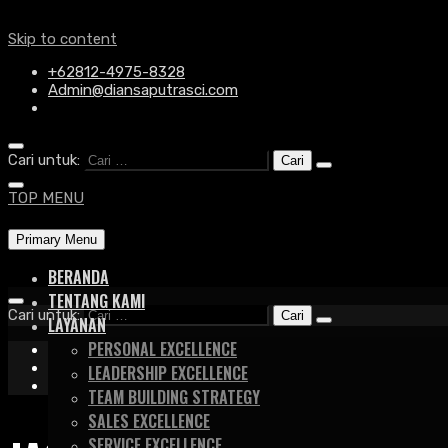
Skip to content
+62812-4975-8328
Admin@diansaputrasci.com
Cari untuk:
TOP MENU
Primary Menu
BERANDA
TENTANG KAMI
Cari untuk:
LAYANAN
PERSONAL EXCELLENCE
+62812-4975-8328
Admin@diansaputrasci.com
LEADERSHIP EXCELLENCE
TEAM BUILDING STRATEGY
SALES EXCELLENCE
SERVICE EXCELLENCE