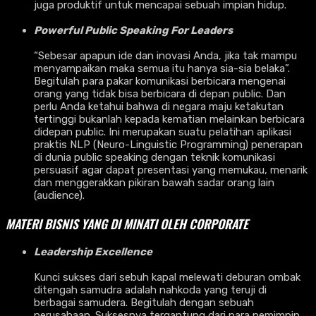
juga produktif untuk mencapai sebuah impian hidup.
Powerful Public Speaking For Leaders
“Sebesar apapun ide dan inovasi Anda, jika tak mampu
menyampaikan maka semua itu hanya sia-sia belaka”.
Begitulah para pakar komunikasi berbicara mengenai
orang yang tidak bisa berbicara di depan public. Dan
perlu Anda ketahui bahwa di negara maju ketakutan
tertinggi bukanlah kepada kematian melainkan berbicara
didepan public. Ini merupakan suatu pelatihan aplikasi
praktis NLP (Neuro-Linguistic Programming) penerapan
di dunia public speaking dengan teknik komunikasi
persuasif agar dapat presentasi yang memukau, menarik
dan menggerakkan pikiran bawah sadar orang lain
(audience).
MATERI BISNIS YANG DI MINATI OLEH CORPORATE
Leadership Excellence
Kunci sukses dari sebuh kapal melewati deburan ombak
ditengah samudra adalah nahkoda yang teruji di
berbagai samudera. Begitulah dengan sebuah
perusahaan. Suksesnya tergantung dari para pemimpin