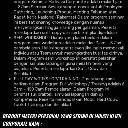
program Seminar Motivasi Corporate adalah mulai 1 jam
– 2 Jam Seminar. Sesi ini sangat cocok untuk Employee
Gathering, Launching Produk, Meeting Tahunan atau
Rapat Kerja Nasional (Rakernas) Dalam program seminar
ini bersifat sharing knowledge dengan nuansa
menyenangkan hingga sharing pengalaman. Peserta
mendapatkan soft copy dan sertifikat jika diperlukan
SEMI WORKSHOP : Durasi yang kami berikan dalam
program semi workshop adalah mulai dari 3jam – 5 Jam
pembelajaran. Hal ini sangat releven jika ingin membekali
Individu atau Team untuk meningkatkan kualitas dirinya.
Dalam Program semi workshop ini bersifat pelatihan
dengan simulasi lapangan guna melatih teori yang
diajarkan. Peserta mendapatkan Soft Copy dan
Sertifikat
FULLDAY WORKSHOP/TRAINING : Durasi yang kami
berikan dalam Program Full Workshop / Training adalah 6
Jam – 100 Jam Pembelajaran. Dalam Program ini
bersifat full praktek, simulasi lapangan dan uji
kompetensi. Peserta mendapatkan Modul Hard Copy.
toolkit training, dan Sertifikat
BERIKUT MATERI PERSONAL YANG SERING DI MINATI KLIEN
CORPORATE KAMI :