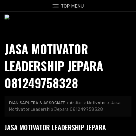
Skip
TOP MENU
to
content
JASA MOTIVATOR
LEADERSHIP JEPARA
081249758328
>
>
>
Jasa
DIAN SAPUTRA & ASSOCIATE
Artikel
Motivator
Motivator Leadership Jepara 081249758328
JASA MOTIVATOR LEADERSHIP JEPARA