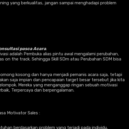
aining yang berkualitas, jangan sampai menghadapi problem
nsultasi pasca Acara
.
tivasi adalah Pembuka alias pintu awal mengalami perubahan,
ias on the track. Sehingga Skill SDm atau Perubahan SDM bisa
omong kosong dan hanya menjadi pemanis acara saja, tetapi
an saja impian dan pencapaian target besar tersebut jika kita
h kelompok. Mereka yang menganggap ringan sebuah motivasi
rbaik, Terpercaya dan berpengalaman.
a Motivator Sales :
tuhan berdasarkan problem yang terjadi pada individu,