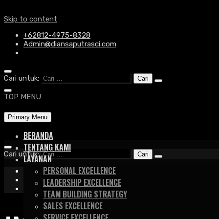
Skip to content
+62812-4975-8328
Admin@diansaputrasci.com
Cari untuk:
TOP MENU
Primary Menu
BERANDA
TENTANG KAMI
Cari untuk:
LAYANAN
PERSONAL EXCELLENCE
+62812-4975-8328
Admin@diansaputrasci.com
LEADERSHIP EXCELLENCE
TEAM BUILDING STRATEGY
SALES EXCELLENCE
SERVICE EXCELLENCE