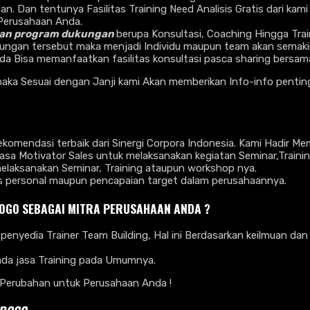
. Dan tentunya Fasilitas Training Need Analisis Gratis dari kam
 Perusahaan Anda.
ukan program dukungan
berupa Konsultasi, Coaching Hingga Train
ungan tersebut maka menjadi Individu maupun team akan semaki
da Bisa memanfaatkan fasilitas konsultasi pasca sharing bersa
ka Sesuai dengan Janji kami Akan memberikan Info-info penting 
omendasi terbaik dari Sinergi Corpora Indonesia. Kami Hadir M
a Motivator Sales untuk melaksanakan kegiatan Seminar,Traini
laksanakan Seminar, Training ataupun workshop nya.
as personal maupun pencapaian target dalam perusahaannya.
ROGO SEBAGAI MITRA PERUSAHAAN ANDA ?
penyedia Trainer Team Building, Hal ini Berdasarkan keilmuan da
pada jasa Training pada Umumnya.
Perubahan untuk Perusahaan Anda !