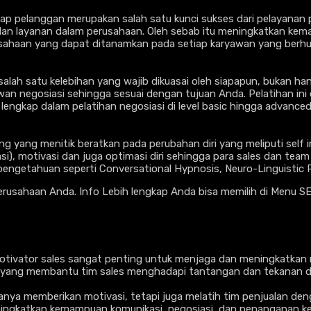
ap pelanggan merupakan salah satu kunci sukses dari pelayanan pr
layanan dalam perusahaan. Oleh sebab itu meningkatkan kemamp
usahaan yang dapat ditanamkan pada setiap karyawan yang berh
ah satu kelebihan yang wajib dikuasai oleh siapapun, bukan hany
negosiasi sehingga sesuai dengan tujuan Anda. Pelatihan ini di
t lengkap dalam pelatihan negosiasi di level basic hingga advanced
 yang menitik beratkan pada perubahan diri yang meliputi self im
si), motivasi dan juga optimasi diri sehingga para sales dan team
ng pengetahuan seperti Conversational Hypnosis, Neuro-Linguist
perusahaan Anda. Info Lebih lengkap Anda bisa memilih di Menu SE
otivator sales sangat penting untuk menjaga dan meningkatkan m
tif yang membantu tim sales menghadapi tantangan dan tekanan 
hanya memberikan motivasi, tetapi juga melatih tim penjualan deng
ngkatkan kemampuan komunikasi, negosiasi, dan penanganan keb