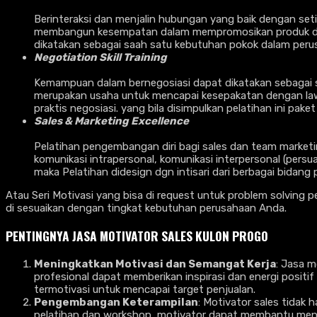
Berinteraksi dan menjalin hubungan yang baik dengan seti
membangun kesempatan dalam mempromosikan produk dan 
dikatakan sebagai saah satu kebutuhan pokok dalam per
Negotiation Skill Training
Kemampuan dalam bernegosiasi dapat dikatakan sebagai sal
merupakan usaha untuk mencapai kesepakatan dengan lawan 
praktis negosiasi. yang bila disimpulkan pelatihan ini pake
Sales & Marketing Excellence
Pelatihan pengembangan diri bagi sales dan team marketing
komunikasi intrapersonal, komunikasi interpersonal (persua
maka Pelatihan didesign dgn intisari dari berbagai bida
Atau Seri Motivasi yang bisa di request untuk problem solving 
di sesuaikan dengan tingkat kebutuhan perusahaan Anda.
PENTINGNYA
JASA MOTIVATOR SALES KULON PROGO
Meningkatkan Motivasi dan Semangat Kerja
: Jasa m
profesional dapat memberikan inspirasi dan energi posi
termotivasi untuk mencapai target penjualan.
Pengembangan Keterampilan
: Motivator sales tidak 
pelatihan dan workshop, motivator dapat membantu meni