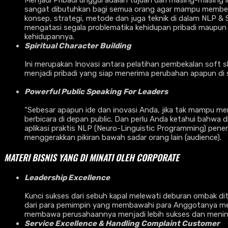
sangat dibutuhkan bagi semua orang agar mampu memberika
konsep, strategi, metode dan juga teknik di dalam NLP &
mengatasi segala problematika kehidupan pribadi maupun 
kehidupannya.
Spiritual Character Building
Ini merupakan Inovasi antara pelatihan pembekalan soft sk
menjadi pribadi yang siap menerima perubahan apapun di 
Powerful Public Speaking For Leaders
“Sebesar apapun ide dan inovasi Anda, jika tak mampu men
berbicara di depan public. Dan perlu Anda ketahui bahwa d
aplikasi praktis NLP (Neuro-Linguistic Programming) pene
menggerakkan pikiran bawah sadar orang lain (audience).
MATERI BISNIS YANG DI MINATI OLEH CORPORATE
Leadership Excellence
Kunci sukses dari sebuh kapal melewati deburan ombak d
dari para pemimpin yang membawahi para Anggotanya menu
membawa perusahaannya menjadi lebih sukses dan meni
Service Excellence & Handling Complaint Customer