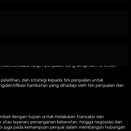
ktor penentu keberhasilan sebuah perusahaan. Namun,
ntuk mencapai target penjualan yang diinginkan. Di sinilah
 pelatihan, dan strategi kepada tim penjualan untuk
identifikasi hambatan yang dihadapi oleh tim penjualan dan
embeli dengan tujuan untuk melakukan transaksi dan
duk atau layanan, penanganan keberatan, hingga negosiasi dan
tetapi juga pada kemampuan penjual dalam membangun hubungan