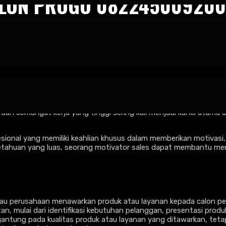
ULON PROGO 082245009200
vator Sales Kulon Progo 082245009200
ang semakin ketat, performa tim penjualan menjadi salah satu fa
 dan semangat kerja yang tinggi sering kali menjadi kunci utama u
esional yang memiliki keahlian khusus dalam memberikan motivasi,
ahuan yang luas, seorang motivator sales dapat membantu meng
 atau perusahaan menawarkan produk atau layanan kepada calon p
an, mulai dari identifikasi kebutuhan pelanggan, presentasi pro
ergantung pada kualitas produk atau layanan yang ditawarkan, 