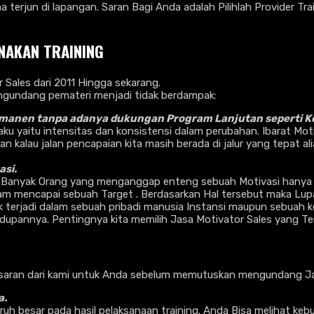
 terjun di lapangan. Saran Bagi Anda adalah Pilihlah Provider Tr
NAKAN TRAINING
Sales dari 2011 Hingga sekarang.
ngundang pemateri menjadi tidak berdampak:
manen tanpa adanya dukungan Program Lanjutan seperti Ko
laku yaitu intensitas dan konsistensi dalam perubahan. Ibarat Mo
kalau jalan pencapaian kita masih berada di jalur yang tepat al
si.
 Banyak Orang yang menganggap enteng sebuah Motivasi hanya 
m mencapai sebuah Target . Berdasarkan Hal tersebut maka Lupak
yak terjadi dalam sebuah pribadi manusia Instansi maupun sebua
dupannya. Pentingnya kita memilih Jasa Motivator Sales yang Te
saran dari kami untuk Anda sebelum memutuskan mengundang Jas
a.
h besar pada hasil pelaksanaan training. Anda Bisa melihat kebu