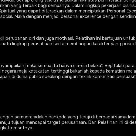
n yang terbaik bagi semuanya. Dalam lingkup pekerjaan,bisnis,s
 Spiritual yang dapat diterapkan dalam menciptakan Personal Exc
social. Maka dengan menjadi personal excellence dengan sendiri
ill perubahan diri dan juga motivasi. Pelatihan ini bertujuan unt
suatu lingkup perusahaan serta membangun karakter yang positif
yampaikan maka semua itu hanya sia-sia belaka”. Begitulah para 
i negara maju ketakutan tertinggi bukanlah kepada kematian melai
rapan di dunia public speaking dengan teknik komunikasi persuas
itengah samudra adalah nahkoda yang teruji di berbagai samuder
ju tujuan mencapai target perusahaan. Dan Pelatihan ini di des
ngkat omsetnya.