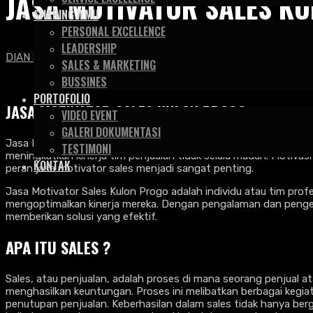
JASA MOTIVATOR SALES K
SHARING ILMU
PERSONAL EXCELLENCE
LEADERSHIP
DIAN SAPUTRA & ASSOCIATE
>
Artikel
>
Motivator
>
Jasa Moti
SALES & MARKETING
BUSSINES
PORTOFOLIO
JASA MOTIVATOR SALES KULON PROGO
VIDEO EVENT
GALERI DOKUMENTASI
Jasa Motivator Sales Kulon Progo – Di era persaingan bisnis y
TESTIMONI
meningkatkan kinerja tim penjualan tidak selalu mudah. Motivasi
KONTAK
peran jasa motivator sales menjadi sangat penting.
Jasa Motivator Sales Kulon Progo adalah individu atau tim prof
mengoptimalkan kinerja mereka. Dengan pengalaman dan penget
memberikan solusi yang efektif.
APA ITU SALES ?
Sales, atau penjualan, adalah proses di mana seorang penjual
menghasilkan keuntungan. Proses ini melibatkan berbagai kegiat
penutupan penjualan. Keberhasilan dalam sales tidak hanya b