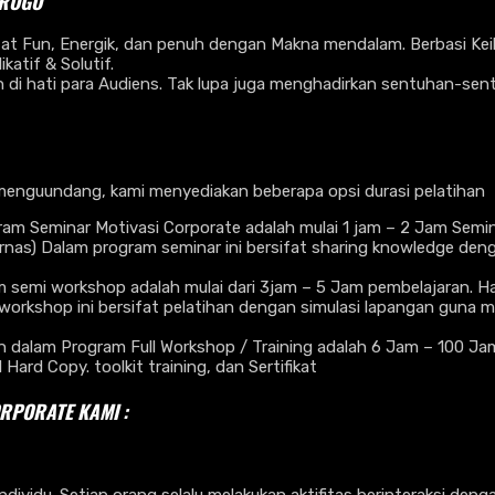
PROGO
fat Fun, Energik, dan penuh dengan Makna mendalam. Berbasi Kei
atif & Solutif.
 di hati para Audiens. Tak lupa juga menghadirkan sentuhan-sentu
menguundang, kami menyediakan beberapa opsi durasi pelatihan
am Seminar Motivasi Corporate adalah mulai 1 jam – 2 Jam Semin
ernas) Dalam program seminar ini bersifat sharing knowledge d
emi workshop adalah mulai dari 3jam – 5 Jam pembelajaran. Hal i
workshop ini bersifat pelatihan dengan simulasi lapangan guna m
lam Program Full Workshop / Training adalah 6 Jam – 100 Jam Pe
rd Copy. toolkit training, dan Sertifikat
ORPORATE KAMI :
dividu. Setiap orang selalu melakukan aktifitas berinteraksi deng