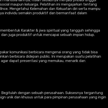
ocial maupun keluarga. Pelatihan ini mengajarkan tentang
ellnce. Mengetahui Kelemahan dan Kekuatan diri serta mampu
nya individu semakin produktif dan bermanfaat dalam
uk membentuk Karakter & jiwa spiritual yang tangguh sehingga
 dan juga produktif untuk mencapai sebuah impian hidup.
pakar komunikasi berbicara mengenai orang yang tidak bisa
nkan berbicara didepan public. Ini merupakan suatu pelatihan
if agar dapat presentasi yang memukau, menarik dan
a. Begitulah dengan sebuah perusahaan. Suksesnya tergantung
ign unik dan khusus untuk para pimpinan perusahaan yang ingin