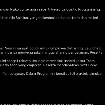
lmuan Psikologi terapan seperti Neuro Linguistic Programming,
han nila Spiritual yang melandasi setiap perform dan materi
ar. Sesi ini sangat cocok untuk Employee Gathering, Launching
engan nuansa menyenangkan hingga sharing pengalaman. Peserta
ni sangat releven jika ingin membekali Individu atau Team
elatih teori yang diajarkan. Peserta mendapatkan Soft Copy
mbelajaran. Dalam Program ini bersifat full praktek, simulasi
an manusia lainnya, itulah sebabnya menjadi pribadi unggul