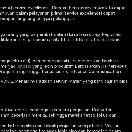
ima (service excellence). Dengan berinteraksi maka kita dapat
uan dalam pelayanan prima (service excellence) dapat
ubungan langsung dengan pelanggan.
a orang yang bergerak di dalam dunia bisnis saja Negosiasi
lakukan dengan penuh aplikatif dan titik berat pada teknik
.
age (citra diri), perubahan perilaku, pembentukan karakter,
 menjadi pribadi yang lebih produktif. Berdasarkan Hal tersebut
ic Programming hingga Persuasion & Infuence Communication.
RVICE. Menariknya adalah seluruh Materi yang kami sajikan bisa
otivasi serta semangat kerja tim penjualan. Motivator
dalam pekerjaan mereka, sehingga mereka tetap fokus dan
an keterampilan dan teknik penjualan yang efektif. Melalui
eratan, sehingga tim sales lebih siap dan kompeten dalam