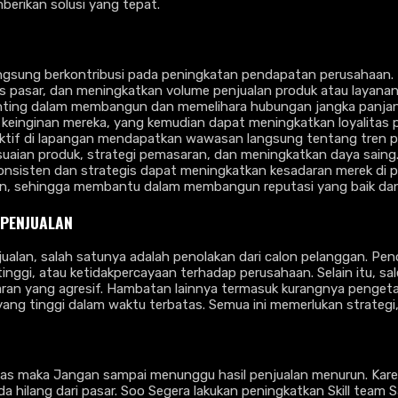
erikan solusi yang tepat.
langsung berkontribusi pada peningkatan pendapatan perusahaan. 
s pasar, dan meningkatkan volume penjualan produk atau layanan
enting dalam membangun dan memelihara hubungan jangka panjan
einginan mereka, yang kemudian dapat meningkatkan loyalitas p
aktif di lapangan mendapatkan wawasan langsung tentang tren pa
uaian produk, strategi pemasaran, dan meningkatkan daya saing
 konsisten dan strategis dapat meningkatkan kesadaran merek di p
 sehingga membantu dalam membangun reputasi yang baik dan d
 PENJUALAN
lan, salah satunya adalah penolakan dari calon pelanggan. Penola
inggi, atau ketidakpercayaan terhadap perusahaan. Selain itu, s
ran yang agresif. Hambatan lainnya termasuk kurangnya penget
yang tinggi dalam waktu terbatas. Semua ini memerlukan strategi,
tas maka Jangan sampai menunggu hasil penjualan menurun. Ka
ilang dari pasar. Soo Segera lakukan peningkatkan Skill team S