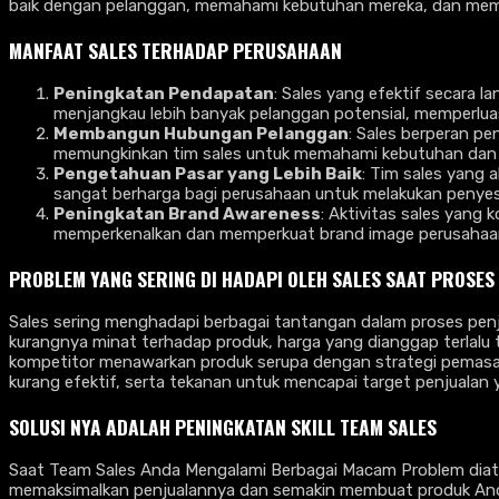
baik dengan pelanggan, memahami kebutuhan mereka, dan memb
MANFAAT SALES TERHADAP PERUSAHAAN
Peningkatan Pendapatan
: Sales yang efektif secara 
menjangkau lebih banyak pelanggan potensial, memperlua
Membangun Hubungan Pelanggan
: Sales berperan p
memungkinkan tim sales untuk memahami kebutuhan dan k
Pengetahuan Pasar yang Lebih Baik
: Tim sales yang 
sangat berharga bagi perusahaan untuk melakukan penyes
Peningkatan Brand Awareness
: Aktivitas sales yang
memperkenalkan dan memperkuat brand image perusahaan,
PROBLEM YANG SERING DI HADAPI OLEH SALES SAAT PROSES
Sales sering menghadapi berbagai tantangan dalam proses penjua
kurangnya minat terhadap produk, harga yang dianggap terlalu t
kompetitor menawarkan produk serupa dengan strategi pemasa
kurang efektif, serta tekanan untuk mencapai target penjualan 
SOLUSI NYA ADALAH
PENINGKATAN SKILL TEAM SALES
Saat Team Sales Anda Mengalami Berbagai Macam Problem dia
memaksimalkan penjualannya dan semakin membuat produk Anda h