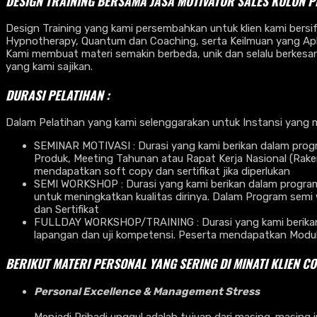
DESIGN TRAINING BERSAMA
JASA MOTIVATOR SALES KULON 
Design Training yang kami persembahkan untuk klien kami bersi
Hypnotherapy, Quantum dan Coaching, serta Keilmuan yang Aplik
Kami membuat materi semakin berbeda, unik dan selalu berkesan
yang kami sajikan.
DURASI PELATIHAN :
Dalam Pelatihan yang kami selenggarakan untuk Instansi yang 
SEMINAR MOTIVASI : Durasi yang kami berikan dalam progr
Produk, Meeting Tahunan atau Rapat Kerja Nasional (Rak
mendapatkan soft copy dan sertifikat jika diperlukan
SEMI WORKSHOP : Durasi yang kami berikan dalam program s
untuk meningkatkan kualitas dirinya. Dalam Program semi 
dan Sertifikat
FULLDAY WORKSHOP/TRAINING : Durasi yang kami berikan da
lapangan dan uji kompetensi. Peserta mendapatkan Modul Ha
BERIKUT MATERI PERSONAL YANG SERING DI MINATI KLIEN C
Personal Excellence & Management Stress
Menjadi Pribadi unggul adalah tujuan dari masing-masing in