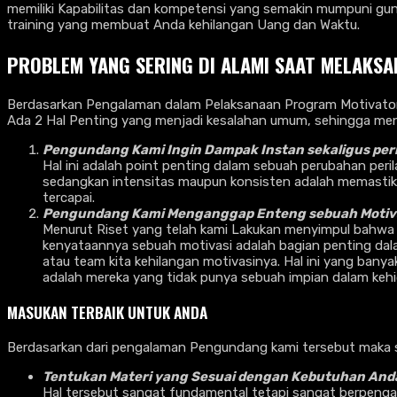
memiliki Kapabilitas dan kompetensi yang semakin mumpuni guna
training yang membuat Anda kehilangan Uang dan Waktu.
PROBLEM YANG SERING DI ALAMI SAAT MELAKSA
Berdasarkan Pengalaman dalam Pelaksanaan Program Motivator 
Ada 2 Hal Penting yang menjadi kesalahan umum, sehingga me
Pengundang Kami Ingin Dampak Instan sekaligus per
Hal ini adalah point penting dalam sebuah perubahan peri
sedangkan intensitas maupun konsisten adalah memastikan 
tercapai.
Pengundang Kami Menganggap Enteng sebuah Motiva
Menurut Riset yang telah kami Lakukan menyimpul bahwa
kenyataannya sebuah motivasi adalah bagian penting dala
atau team kita kehilangan motivasinya. Hal ini yang ban
adalah mereka yang tidak punya sebuah impian dalam kehi
MASUKAN TERBAIK UNTUK ANDA
Berdasarkan dari pengalaman Pengundang kami tersebut maka 
Tentukan Materi yang Sesuai dengan Kebutuhan And
Hal tersebut sangat fundamental tetapi sangat berpengaru