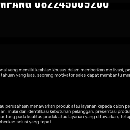
AMPANG 082245009200
vator Sales Sampang 082245009200
semakin ketat, performa tim penjualan menjadi salah satu fakto
 dan semangat kerja yang tinggi sering kali menjadi kunci utama u
nal yang memiliki keahlian khusus dalam memberikan motivasi, pe
ahuan yang luas, seorang motivator sales dapat membantu meng
 atau perusahaan menawarkan produk atau layanan kepada calon p
an, mulai dari identifikasi kebutuhan pelanggan, presentasi pro
ergantung pada kualitas produk atau layanan yang ditawarkan, 
erikan solusi yang tepat.