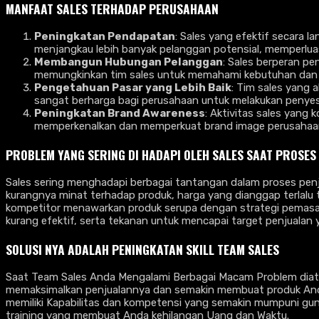
MANFAAT SALES TERHADAP PERUSAHAAN
Peningkatan Pendapatan
: Sales yang efektif secara 
menjangkau lebih banyak pelanggan potensial, memperlua
Membangun Hubungan Pelanggan
: Sales berperan p
memungkinkan tim sales untuk memahami kebutuhan dan k
Pengetahuan Pasar yang Lebih Baik
: Tim sales yang 
sangat berharga bagi perusahaan untuk melakukan penyes
Peningkatan Brand Awareness
: Aktivitas sales yang
memperkenalkan dan memperkuat brand image perusahaan,
PROBLEM YANG SERING DI HADAPI OLEH SALES SAAT PROSES
Sales sering menghadapi berbagai tantangan dalam proses penjua
kurangnya minat terhadap produk, harga yang dianggap terlalu t
kompetitor menawarkan produk serupa dengan strategi pemasa
kurang efektif, serta tekanan untuk mencapai target penjualan 
SOLUSI NYA ADALAH
PENINGKATAN SKILL TEAM SALES
Saat Team Sales Anda Mengalami Berbagai Macam Problem dia
memaksimalkan penjualannya dan semakin membuat produk Anda h
memiliki Kapabilitas dan kompetensi yang semakin mumpuni guna
training yang membuat Anda kehilangan Uang dan Waktu.