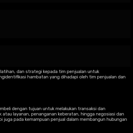
r penentu keberhasilan sebuah perusahaan. Namun,
ntuk mencapai target penjualan yang diinginkan. Di sinilah
latihan, dan strategi kepada tim penjualan untuk
identifikasi hambatan yang dihadapi oleh tim penjualan dan
embeli dengan tujuan untuk melakukan transaksi dan
duk atau layanan, penanganan keberatan, hingga negosiasi dan
tetapi juga pada kemampuan penjual dalam membangun hubungan