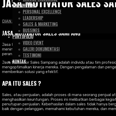
JASA MOTIVATOR SALES S
SHARING ILMU
PERSONAL EXCELLENCE
LEADERSHIP
DIAN SAPUTRA & ASSOCIATE
>
Artikel
>
Motivator
>
Jasa Moti
SALES & MARKETING
BUSSINES
JASA MOTIVATOR SALES SAMPANG
PORTOFOLIO
VIDEO EVENT
Jasa Motivator Sales Sampang – Di era persaingan bisnis yang 
GALERI DOKUMENTASI
meningkatkan kinerja tim penjualan tidak selalu mudah. Motivasi
peran jasa motivator sales menjadi sangat penting.
TESTIMONI
KONTAK
Jasa Motivator Sales Sampang adalah individu atau tim profesio
mengoptimalkan kinerja mereka. Dengan pengalaman dan penget
memberikan solusi yang efektif.
APA ITU SALES ?
Sales, atau penjualan, adalah proses di mana seorang penjual
menghasilkan keuntungan. Proses ini melibatkan berbagai kegiat
penutupan penjualan. Keberhasilan dalam sales tidak hanya b
baik dengan pelanggan, memahami kebutuhan mereka, dan memb