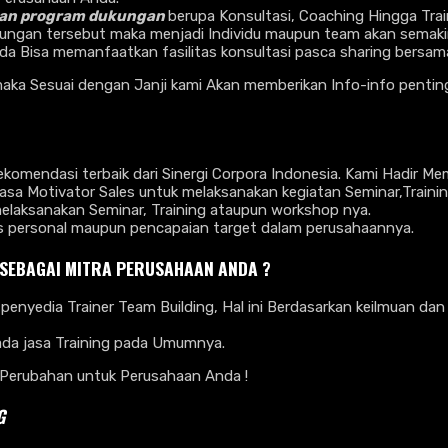
ukan program dukungan
berupa Konsultasi, Coaching Hingga Train
ungan tersebut maka menjadi Individu maupun team akan semaki
da Bisa memanfaatkan fasilitas konsultasi pasca sharing bersa
ka Sesuai dengan Janji kami Akan memberikan Info-info penting 
omendasi terbaik dari Sinergi Corpora Indonesia. Kami Hadir M
a Motivator Sales untuk melaksanakan kegiatan Seminar,Traini
laksanakan Seminar, Training ataupun workshop nya.
as personal maupun pencapaian target dalam perusahaannya.
 SEBAGAI MITRA PERUSAHAAN ANDA ?
penyedia Trainer Team Building, Hal ini Berdasarkan keilmuan da
pada jasa Training pada Umumnya.
Perubahan untuk Perusahaan Anda !
G