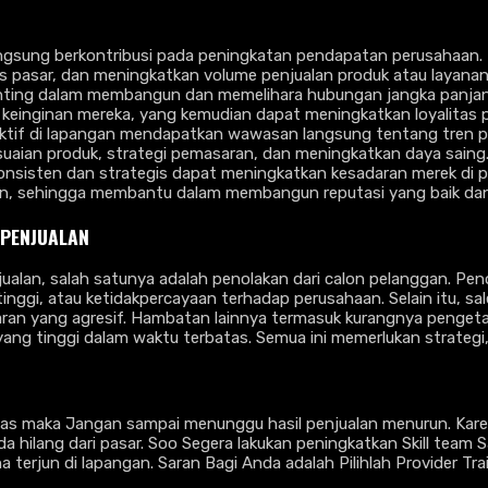
langsung berkontribusi pada peningkatan pendapatan perusahaan. 
s pasar, dan meningkatkan volume penjualan produk atau layanan
enting dalam membangun dan memelihara hubungan jangka panjan
einginan mereka, yang kemudian dapat meningkatkan loyalitas p
aktif di lapangan mendapatkan wawasan langsung tentang tren pa
uaian produk, strategi pemasaran, dan meningkatkan daya saing
 konsisten dan strategis dapat meningkatkan kesadaran merek di p
 sehingga membantu dalam membangun reputasi yang baik dan d
 PENJUALAN
lan, salah satunya adalah penolakan dari calon pelanggan. Penola
inggi, atau ketidakpercayaan terhadap perusahaan. Selain itu, s
ran yang agresif. Hambatan lainnya termasuk kurangnya penget
yang tinggi dalam waktu terbatas. Semua ini memerlukan strategi,
tas maka Jangan sampai menunggu hasil penjualan menurun. Ka
ilang dari pasar. Soo Segera lakukan peningkatkan Skill team S
 terjun di lapangan. Saran Bagi Anda adalah Pilihlah Provider Tr