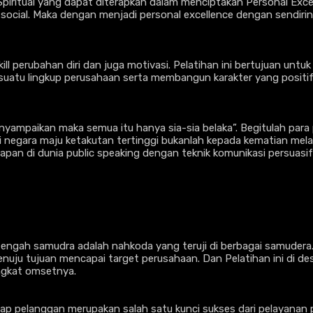
 Spiritual yang dapat diterapkan dalam menciptakan Personal Exc
social. Maka dengan menjadi personal excellence dengan sendiri
ill perubahan diri dan juga motivasi. Pelatihan ini bertujuan unt
suatu lingkup perusahaan serta membangun karakter yang positif
yampaikan maka semua itu hanya sia-sia belaka”. Begitulah para 
i negara maju ketakutan tertinggi bukanlah kepada kematian melai
rapan di dunia public speaking dengan teknik komunikasi persuas
itengah samudra adalah nahkoda yang teruji di berbagai samuder
ju tujuan mencapai target perusahaan. Dan Pelatihan ini di des
ngkat omsetnya.
ap pelanggan merupakan salah satu kunci sukses dari pelayanan pr