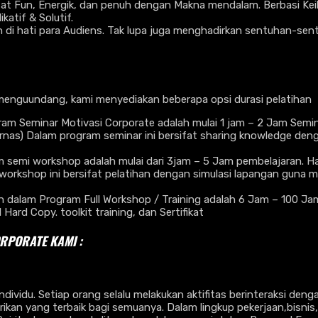
fat Fun, Energik, dan penuh dengan Makna mendalam. Berbasi Kei
atif & Solutif.
 di hati para Audiens. Tak lupa juga menghadirkan sentuhan-sentu
menguundang, kami menyediakan beberapa opsi durasi pelatihan
am Seminar Motivasi Corporate adalah mulai 1 jam – 2 Jam Semin
ernas) Dalam program seminar ini bersifat sharing knowledge d
emi workshop adalah mulai dari 3jam – 5 Jam pembelajaran. Hal i
workshop ini bersifat pelatihan dengan simulasi lapangan guna m
lam Program Full Workshop / Training adalah 6 Jam – 100 Jam Pe
rd Copy. toolkit training, dan Sertifikat
ORPORATE KAMI :
dividu. Setiap orang selalu melakukan aktifitas berinteraksi deng
n yang terbaik bagi semuanya. Dalam lingkup pekerjaan,bisnis,s