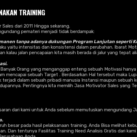
NAKAN TRAINING
Sales dari 2011 Hingga sekarang.
ngundang pemateri menjadi tidak berdampak:
manen tanpa adanya dukungan Program Lanjutan seperti Ko
laku yaitu intensitas dan konsistensi dalam perubahan. Ibarat Mo
kalau jalan pencapaian kita masih berada di jalur yang tepat al
si.
 Banyak Orang yang menganggap enteng sebuah Motivasi hanya 
m mencapai sebuah Target . Berdasarkan Hal tersebut maka Lupak
yak terjadi dalam sebuah pribadi manusia Instansi maupun sebua
dupannya. Pentingnya kita memilih Jasa Motivator Sales yang Te
saran dari kami untuk Anda sebelum memutuskan mengundang Jas
a.
h besar pada hasil pelaksanaan training. Anda Bisa melihat kebu
. Dan tentunya Fasilitas Training Need Analisis Gratis dari kam
 Perusahaan Anda.