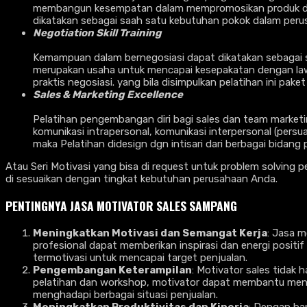
membangun kesempatan dalam mempromosikan produk dan 
dikatakan sebagai saah satu kebutuhan pokok dalam per
Negotiation Skill Training
Kemampuan dalam bernegosiasi dapat dikatakan sebagai sal
merupakan usaha untuk mencapai kesepakatan dengan lawan 
praktis negosiasi. yang bila disimpulkan pelatihan ini pake
Sales & Marketing Excellence
Pelatihan pengembangan diri bagi sales dan team marketing
komunikasi intrapersonal, komunikasi interpersonal (persua
maka Pelatihan didesign dgn intisari dari berbagai bida
Atau Seri Motivasi yang bisa di request untuk problem solving 
di sesuaikan dengan tingkat kebutuhan perusahaan Anda.
PENTINGNYA
JASA MOTIVATOR SALES SAMPANG
Meningkatkan Motivasi dan Semangat Kerja
: Jasa m
profesional dapat memberikan inspirasi dan energi posi
termotivasi untuk mencapai target penjualan.
Pengembangan Keterampilan
: Motivator sales tidak 
pelatihan dan workshop, motivator dapat membantu meni
menghadapi berbagai situasi penjualan.
Meningkatkan Produktivitas dan Kinerja
: Dengan ban