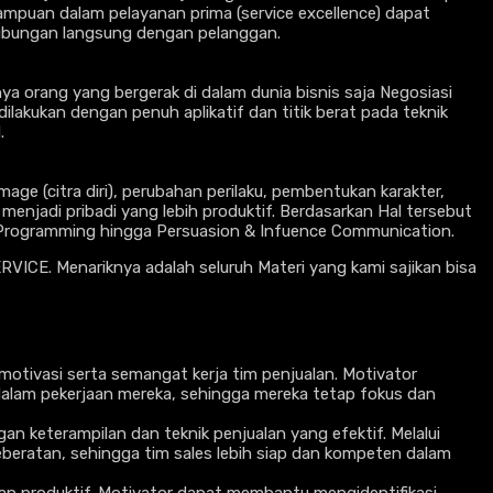
uan dalam pelayanan prima (service excellence) dapat
ubungan langsung dengan pelanggan.
a orang yang bergerak di dalam dunia bisnis saja Negosiasi
lakukan dengan penuh aplikatif dan titik berat pada teknik
.
age (citra diri), perubahan perilaku, pembentukan karakter,
 menjadi pribadi yang lebih produktif. Berdasarkan Hal tersebut
ic Programming hingga Persuasion & Infuence Communication.
RVICE. Menariknya adalah seluruh Materi yang kami sajikan bisa
otivasi serta semangat kerja tim penjualan. Motivator
dalam pekerjaan mereka, sehingga mereka tetap fokus dan
an keterampilan dan teknik penjualan yang efektif. Melalui
eratan, sehingga tim sales lebih siap dan kompeten dalam
 dan produktif. Motivator dapat membantu mengidentifikasi