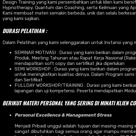
Design Training yang kami persembahkan untuk klien kami bersi
Hypnotherapy, Quantum dan Coaching, serta Keilmuan yang Aplik
Kami membuat materi semakin berbeda, unik dan selalu berkesan
yang kami sajikan.
DURASI PELATIHAN :
Dalam Pelatihan yang kami selenggarakan untuk Instansi yang 
SEMINAR MOTIVASI : Durasi yang kami berikan dalam progr
Produk, Meeting Tahunan atau Rapat Kerja Nasional (Rak
mendapatkan soft copy dan sertifikat jika diperlukan
SEMI WORKSHOP : Durasi yang kami berikan dalam program s
untuk meningkatkan kualitas dirinya. Dalam Program semi 
dan Sertifikat
FULLDAY WORKSHOP/TRAINING : Durasi yang kami berikan da
lapangan dan uji kompetensi. Peserta mendapatkan Modul Ha
BERIKUT MATERI PERSONAL YANG SERING DI MINATI KLIEN C
Personal Excellence & Management Stress
Menjadi Pribadi unggul adalah tujuan dari masing-masing in
sangat dibutuhkan bagi semua orang agar mampu memberika