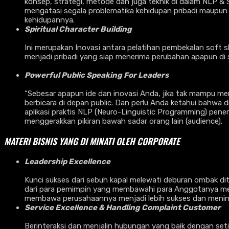
konsep, strategi, metode dan juga teknik di dalam NLP &
mengatasi segala problematika kehidupan pribadi maupun 
kehidupannya.
Spiritual Character Building
Ini merupakan Inovasi antara pelatihan pembekalan soft sk
menjadi pribadi yang siap menerima perubahan apapun di 
Powerful Public Speaking For Leaders
“Sebesar apapun ide dan inovasi Anda, jika tak mampu men
berbicara di depan public. Dan perlu Anda ketahui bahwa d
aplikasi praktis NLP (Neuro-Linguistic Programming) pene
menggerakkan pikiran bawah sadar orang lain (audience).
MATERI BISNIS YANG DI MINATI OLEH CORPORATE
Leadership Excellence
Kunci sukses dari sebuh kapal melewati deburan ombak d
dari para pemimpin yang membawahi para Anggotanya menu
membawa perusahaannya menjadi lebih sukses dan meni
Service Excellence & Handling Complaint Customer
Berinteraksi dan menjalin hubungan yang baik dengan seti