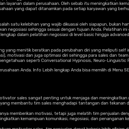
layanan dalam perusahaan. Oleh sebab itu meningkatkan kemamp
usahaan yang dapat ditanamkan pada setiap karyawan yang berh
ah satu kelebihan yang wajib dikuasai oleh siapapun, bukan hany
negosiasi sehingga sesuai dengan tujuan Anda. Pelatihan ini di
t lengkap dalam pelatihan negosiasi di level basic hingga advanced
 yang menitik beratkan pada perubahan diri yang meliputi self im
si), motivasi dan juga optimasi diri sehingga para sales dan team
ng pengetahuan seperti Conversational Hypnosis, Neuro-Linguist
perusahaan Anda. Info Lebih lengkap Anda bisa memilih di Menu SE
otivator sales sangat penting untuk menjaga dan meningkatkan m
tif yang membantu tim sales menghadapi tantangan dan tekanan 
hanya memberikan motivasi, tetapi juga melatih tim penjualan deng
ngkatkan kemampuan komunikasi, negosiasi, dan penanganan keb
tuan motivator sales, tim penjualan dapat bekerja lebih efisien