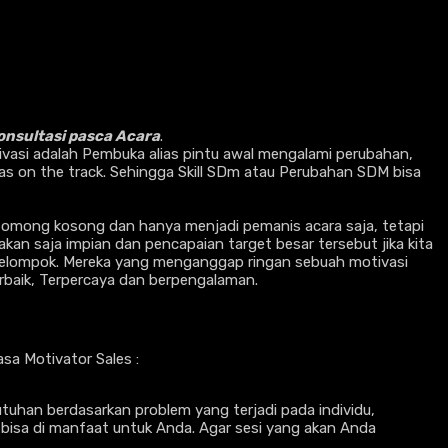
nsultasi pasca Acara
.
tivasi adalah Pembuka alias pintu awal mengalami perubahan,
ias on the track. Sehingga Skill SDm atau Perubahan SDM bisa
omong kosong dan hanya menjadi pemanis acara saja, tetapi
an saja impian dan pencapaian target besar tersebut jika kita
h kelompok. Mereka yang menganggap ringan sebuah motivasi
rbaik, Terpercaya dan berpengalaman.
a Motivator Sales :
tuhan berdasarkan problem yang terjadi pada individu,
i bisa di manfaat untuk Anda. Agar sesi yang akan Anda