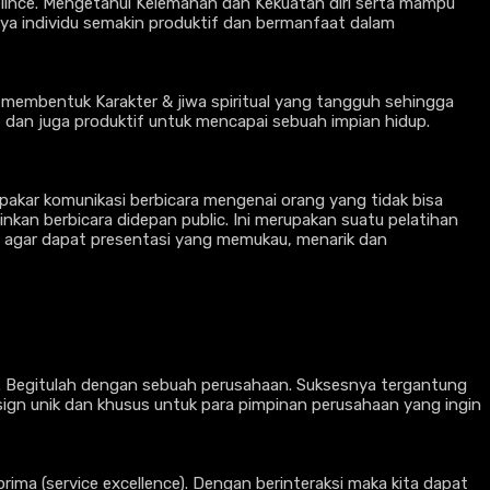
ellnce. Mengetahui Kelemahan dan Kekuatan diri serta mampu
nya individu semakin produktif dan bermanfaat dalam
uk membentuk Karakter & jiwa spiritual yang tangguh sehingga
 dan juga produktif untuk mencapai sebuah impian hidup.
pakar komunikasi berbicara mengenai orang yang tidak bisa
nkan berbicara didepan public. Ini merupakan suatu pelatihan
if agar dapat presentasi yang memukau, menarik dan
a. Begitulah dengan sebuah perusahaan. Suksesnya tergantung
ign unik dan khusus untuk para pimpinan perusahaan yang ingin
ima (service excellence). Dengan berinteraksi maka kita dapat