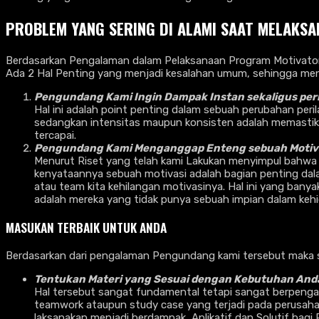
PROBLEM YANG SERING DI ALAMI SAAT MELAKSA
Berdasarkan Pengalaman dalam Pelaksanaan Program Motivator 
Ada 2 Hal Penting yang menjadi kesalahan umum, sehingga me
Pengundang Kami Ingin Dampak Instan sekaligus per
Hal ini adalah point penting dalam sebuah perubahan peri
sedangkan intensitas maupun konsisten adalah memastikan 
tercapai.
Pengundang Kami Menganggap Enteng sebuah Motiva
Menurut Riset yang telah kami Lakukan menyimpul bahwa
kenyataannya sebuah motivasi adalah bagian penting dala
atau team kita kehilangan motivasinya. Hal ini yang ban
adalah mereka yang tidak punya sebuah impian dalam kehi
MASUKAN TERBAIK UNTUK ANDA
Berdasarkan dari pengalaman Pengundang kami tersebut maka 
Tentukan Materi yang Sesuai dengan Kebutuhan And
Hal tersebut sangat fundamental tetapi sangat berpengaru
teamwork ataupun study case yang terjadi pada perusahaan
laksanakan menjadi berdampak, Aplikatif dan Solutif bagi