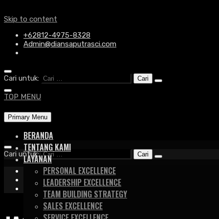
Skip to content
+62812-4975-8328
Admin@diansaputrasci.com
Cari untuk:
TOP MENU
Primary Menu
BERANDA
TENTANG KAMI
Cari untuk:
LAYANAN
PERSONAL EXCELLENCE
+62812-4975-8328
Admin@diansaputrasci.com
LEADERSHIP EXCELLENCE
TEAM BUILDING STRATEGY
SALES EXCELLENCE
SERVICE EXCELLENCE