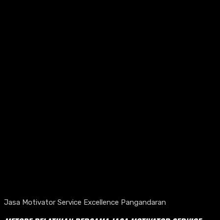
Jasa Motivator Service Excellence Pangandaran