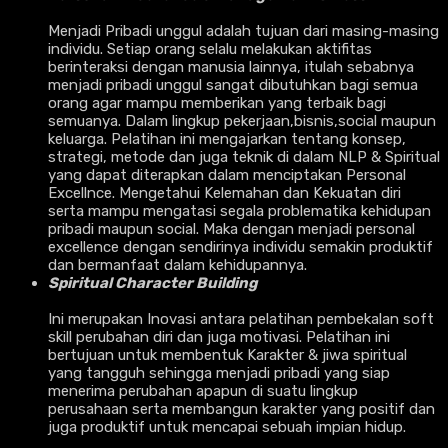
Menjadi Pribadi unggul adalah tujuan dari masing-masing
individu. Setiap orang selalu melakukan aktifitas
berinteraksi dengan manusia lainnya, itulah sebabnya
menjadi pribadi unggul sangat dibutuhkan bagi semua
orang agar mampu memberikan yang terbaik bagi
semuanya. Dalam lingkup pekerjaan,bisnis,social maupun
keluarga. Pelatihan ini mengajarkan tentang konsep,
strategi, metode dan juga teknik di dalam NLP & Spiritual
yang dapat diterapkan dalam menciptakan Personal
Excellnce. Mengetahui Kelemahan dan Kekuatan diri
serta mampu mengatasi segala problematika kehidupan
pribadi maupun social. Maka dengan menjadi personal
excellence dengan sendirinya individu semakin produktif
dan bermanfaat dalam kehidupannya.
Spiritual Character Building
Ini merupakan Inovasi antara pelatihan pembekalan soft
skill perubahan diri dan juga motivasi. Pelatihan ini
bertujuan untuk membentuk Karakter & jiwa spiritual
yang tangguh sehingga menjadi pribadi yang siap
menerima perubahan apapun di suatu lingkup
perusahaan serta membangun karakter yang positif dan
juga produktif untuk mencapai sebuah impian hidup.