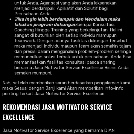
untuk Anda. Agar sesi yang akan Anda laksanakan
menjadi berdampak, Aplikatif dan Solutif bagi
Perusahaan Anda.
Jika Ingin lebih berdampak dan Mendalam maka
lakukan program dukungan
berupa Konsultasi,
Coaching Hingga Training yang berkelanjutan. Hal ini
sangat di butuhkan oleh setiap individu mamupun
teamwork. Dengan adanya fasilitas dukungan tersebut
maka menjadi Individu maupun team akan semakin tajam
dan presisi dalam menganalisa problem-problem sehinga
memunculkan solusi terbaik untuk perusahaan. Anda Bisa
memanfaatkan fasilitas konsultasi pasca sharing
bersama Jasa Motivator Service Excellence Bisnis Anda
semakin mumpuni.
Nah, setelah memberikan saran berdasarkan pengalaman kami
maka Sesuai dengan Janji kami Akan memberikan Info-info
penting terkait Jasa Motivator Service Excellence
REKOMENDASI JASA MOTIVATOR SERVICE
EXCELLENCE
Jasa Motivator Service Excellence yang bernama DIAN