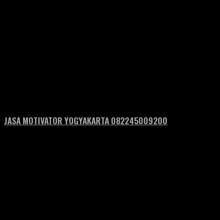
JASA MOTIVATOR YOGYAKARTA 082245009200