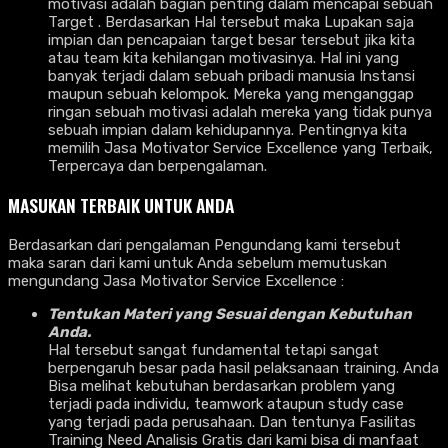
motivasi adalah bagian penting dalam mencapai sebuah
Target . Berdasarkan Hal tersebut maka Lupakan saja
impian dan pencapaian target besar tersebut jika kita
atau team kita kehilangan motivasinya. Hal ini yang
banyak terjadi dalam sebuah pribadi manusia Instansi
maupun sebuah kelompok. Mereka yang menganggap
ringan sebuah motivasi adalah mereka yang tidak punya
sebuah impian dalam kehidupannya. Pentingnya kita
memilih Jasa Motivator Service Excellence yang Terbaik,
Terpercaya dan berpengalaman.
MASUKAN TERBAIK UNTUK ANDA
Berdasarkan dari pengalaman Pengundang kami tersebut
maka saran dari kami untuk Anda sebelum memutuskan
mengundang Jasa Motivator Service Excellence :
Tentukan Materi yang Sesuai dengan Kebutuhan
Anda.
Hal tersebut sangat fundamental tetapi sangat
berpengaruh besar pada hasil pelaksanaan training. Anda
Bisa melihat kebutuhan berdasarkan problem yang
terjadi pada individu, teamwork ataupun study case
yang terjadi pada perusahaan. Dan tentunya Fasilitas
Training Need Analisis Gratis dari kami bisa di manfaat