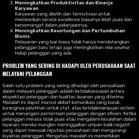
Meningkatkan Produktivitas dan Kinerja
Karyawan
:
Karyawan yang dilatih dan termotivasi untuk
memberikan service excellence biasanya lebih puas dan
bersemangat dalam pekerjaannya.
Meningkatkan Keuntungan dan Pertumbuhan
Bisnis
:
Pelayanan yang luar biasa tidak hanya mendatangkan
pelanggan baru tetapi juga meningkatkan nilai seumur
hidup pelanggan yang ada.
PROBLEM YANG SERING DI HADAPI OLEH PERUSAHAAN SAAT
MELAYANI PELANGGAN
Salah satu problem yang sering dihadapi oleh perusahaan
dalam melayani pelanggan adalah ketidaksesuaian antara
ekspektasi pelanggan dan kualitas layanan yang diterima.
Masalah ini dapat muncul akibat komunikasi yang buruk,
kurangnya pelatihan untuk staf, atau ketidakmampuan sistem
untuk menangani permintaan pelanggan dengan efisien. Ketika
pelanggan merasa tidak puas atau mengalami kesalahan dalam
layanan, mereka mungkin meninggalkan umpan balik negatif
yang dapat merusak reputasi perusahaan dan mengurangi
loyalitas pelanggan. Mengatasi masalah ini memerlukan