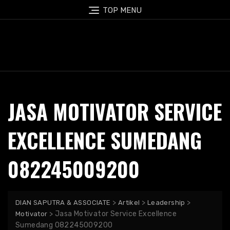
Skip
TOP MENU
to
content
JASA MOTIVATOR SERVICE
EXCELLENCE SUMEDANG
082245009200
>
>
>
DIAN SAPUTRA & ASSOCIATE
Artikel
Leadership
>
Jasa Motivator Service Excellence
Motivator
Sumedang 082245009200