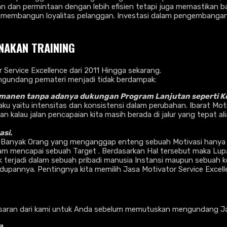
n dan permintaan dengan lebih efisien tetapi juga memastikan b
mbangun loyalitas pelanggan. Investasi dalam pengembangan skil
NAKAN TRAINING
ervice Excellence dari 2011 Hingga sekarang.
ngundang pemateri menjadi tidak berdampak:
manen tanpa adanya dukungan Program Lanjutan seperti Ko
laku yaitu intensitas dan konsistensi dalam perubahan. Ibarat Mo
kalau jalan pencapaian kita masih berada di jalur yang tepat al
si.
 Banyak Orang yang menganggap enteng sebuah Motivasi hanya 
m mencapai sebuah Target . Berdasarkan Hal tersebut maka Lupak
yak terjadi dalam sebuah pribadi manusia Instansi maupun sebua
dupannya. Pentingnya kita memilih Jasa Motivator Service Excel
aran dari kami untuk Anda sebelum memutuskan mengundang Jasa
a.