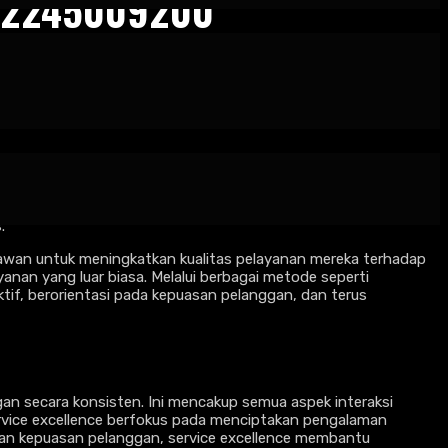
082245009200
ran untuk menginspirasi dan membimbing karyawan dalam
enuhi ekspektasi pelanggan tetapi juga menciptakan
gyakarta membantu perusahaan mencapai tingkat kepuasan
.
ryawan untuk meningkatkan kualitas pelayanan mereka terhadap
nan yang luar biasa. Melalui berbagai metode seperti
if, berorientasi pada kepuasan pelanggan, dan terus
an secara konsisten. Ini mencakup semua aspek interaksi
ervice excellence berfokus pada menciptakan pengalaman
 dan kepuasan pelanggan, service excellence membantu