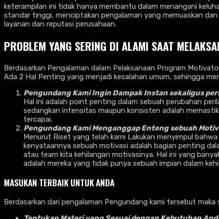
keterampilan ini tidak hanya membantu dalam menangani keluha
standar tinggi, menciptakan pengalaman yang memuaskan dan me
layanan dan reputasi perusahaan.
PROBLEM YANG SERING DI ALAMI SAAT MELAKSA
Berdasarkan Pengalaman dalam Pelaksanaan Program Motivator S
Ada 2 Hal Penting yang menjadi kesalahan umum, sehingga me
Pengundang Kami Ingin Dampak Instan sekaligus per
Hal ini adalah point penting dalam sebuah perubahan peri
sedangkan intensitas maupun konsisten adalah memastikan 
tercapai.
Pengundang Kami Menganggap Enteng sebuah Motiva
Menurut Riset yang telah kami Lakukan menyimpul bahwa
kenyataannya sebuah motivasi adalah bagian penting dala
atau team kita kehilangan motivasinya. Hal ini yang ban
adalah mereka yang tidak punya sebuah impian dalam kehi
MASUKAN TERBAIK UNTUK ANDA
Berdasarkan dari pengalaman Pengundang kami tersebut maka s
Tentukan Materi yang Sesuai dengan Kebutuhan And