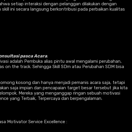
ahwa setiap interaksi dengan pelanggan dilakukan dengan
l ini secara langsung berkontribusi pada perbaikan kualitas
nsultasi pasca Acara
.
tivasi adalah Pembuka alias pintu awal mengalami perubahan,
ias on the track. Sehingga Skill SDm atau Perubahan SDM bisa
omong kosong dan hanya menjadi pemanis acara saja, tetapi
an saja impian dan pencapaian target besar tersebut jika kita
h kelompok. Mereka yang menganggap ringan sebuah motivasi
lence yang Terbaik, Terpercaya dan berpengalaman.
 Motivator Service Excellence :