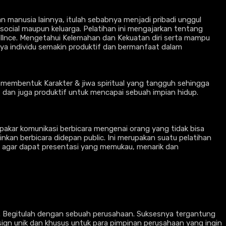
an manusia lainnya, itulah sebabnya menjadi pribadi unggul
ocial maupun keluarga. Pelatihan ini mengajarkan tentang
ellnce. Mengetahui Kelemahan dan Kekuatan diri serta mampu
nya individu semakin produktif dan bermanfaat dalam
uk membentuk Karakter & jiwa spiritual yang tangguh sehingga
 dan juga produktif untuk mencapai sebuah impian hidup.
pakar komunikasi berbicara mengenai orang yang tidak bisa
nkan berbicara didepan public. Ini merupakan suatu pelatihan
if agar dapat presentasi yang memukau, menarik dan
a. Begitulah dengan sebuah perusahaan. Suksesnya tergantung
ign unik dan khusus untuk para pimpinan perusahaan yang ingin