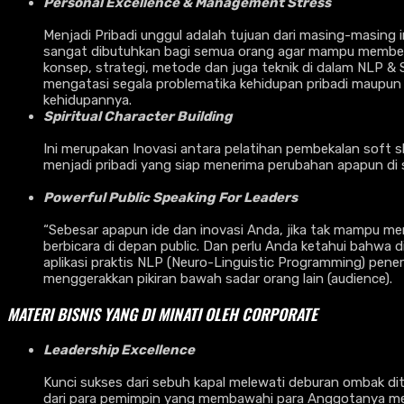
Personal Excellence & Management Stress
Menjadi Pribadi unggul adalah tujuan dari masing-masing in
sangat dibutuhkan bagi semua orang agar mampu memberika
konsep, strategi, metode dan juga teknik di dalam NLP &
mengatasi segala problematika kehidupan pribadi maupun 
kehidupannya.
Spiritual Character Building
Ini merupakan Inovasi antara pelatihan pembekalan soft sk
menjadi pribadi yang siap menerima perubahan apapun di 
Powerful Public Speaking For Leaders
“Sebesar apapun ide dan inovasi Anda, jika tak mampu men
berbicara di depan public. Dan perlu Anda ketahui bahwa d
aplikasi praktis NLP (Neuro-Linguistic Programming) pene
menggerakkan pikiran bawah sadar orang lain (audience).
MATERI BISNIS YANG DI MINATI OLEH CORPORATE
Leadership Excellence
Kunci sukses dari sebuh kapal melewati deburan ombak d
dari para pemimpin yang membawahi para Anggotanya menu