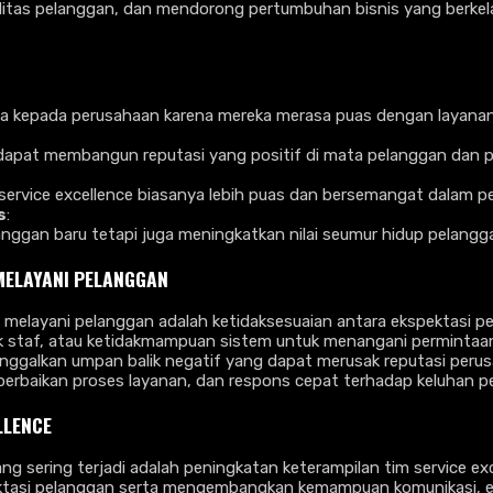
itas pelanggan, dan mendorong pertumbuhan bisnis yang berkel
ia kepada perusahaan karena mereka merasa puas dengan layanan
apat membangun reputasi yang positif di mata pelanggan dan pu
service excellence biasanya lebih puas dan bersemangat dalam p
s
:
nggan baru tetapi juga meningkatkan nilai seumur hidup pelangg
MELAYANI PELANGGAN
melayani pelanggan adalah ketidaksesuaian antara ekspektasi pel
uk staf, atau ketidakmampuan sistem untuk menangani permintaan
nggalkan umpan balik negatif yang dapat merusak reputasi peru
 perbaikan proses layanan, dan respons cepat terhadap keluhan
LLENCE
ng sering terjadi adalah peningkatan keterampilan tim service ex
ektasi pelanggan serta mengembangkan kemampuan komunikasi, e