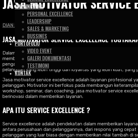
JASA MOTIVATOR SERVICE
SHARING ILMU
PERSONAL EXCELLENCE
LEADERSHIP
DIAN SAPUTRA & ASSOCIATE
>
Artikel
>
Motivator
>
Jasa Moti
SALES & MARKETING
BUSSINES
JASA MOTIVATOR SERVICE EXCELLENCE YOGYAKA
PORTOFOLIO
VIDEO EVENT
Dalam lingkungan bisnis yang semakin dinamis dan berorientas
GALERI DOKUMENTASI
memberikan pelayanan terbaik. Mereka membantu perusahaan m
pengalaman yang luar biasa. Dengan pendekatan yang inovatif
TESTIMONI
pelanggan yang lebih tinggi dan loyalitas yang lebih kuat, yan
KONTAK
Jasa motivator service excellence adalah layanan profesional
pelanggan. Motivator ini berfokus pada membangun keterampilan
workshop, seminar, dan coaching, jasa motivator service excel
berinovasi dalam memberikan layanan.
APA ITU SERVICE EXCELLENCE ?
Service excellence adalah pendekatan dalam memberikan layanan
antara perusahaan dan pelanggannya, dari respons yang cepat d
pelanggan yang luar biasa dengan memberikan nilai tambah di s