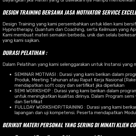
Bayangkan jika Materi yang di Bawakannya Mampu memberikan 
DESIGN TRAINING BERSAMA
JASA MOTIVATOR SERVICE EXCEL
Design Training yang kami persembahkan untuk klien kami bersi
Hypnotherapy, Quantum dan Coaching, serta Keilmuan yang Aplik
Kami membuat materi semakin berbeda, unik dan selalu berkesan
yang kami sajikan.
DURASI PELATIHAN :
Dalam Pelatihan yang kami selenggarakan untuk Instansi yang 
SEMINAR MOTIVASI : Durasi yang kami berikan dalam progr
Produk, Meeting Tahunan atau Rapat Kerja Nasional (Rak
mendapatkan soft copy dan sertifikat jika diperlukan
SEMI WORKSHOP : Durasi yang kami berikan dalam program s
untuk meningkatkan kualitas dirinya. Dalam Program semi 
dan Sertifikat
FULLDAY WORKSHOP/TRAINING : Durasi yang kami berikan da
lapangan dan uji kompetensi. Peserta mendapatkan Modul Ha
BERIKUT MATERI PERSONAL YANG SERING DI MINATI KLIEN C