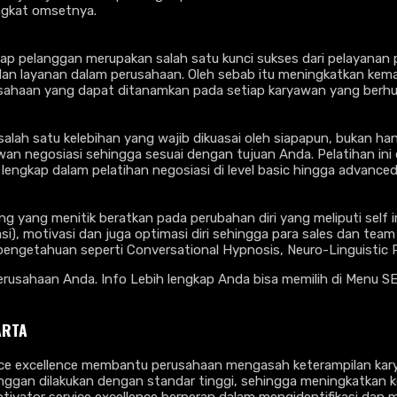
ngkat omsetnya.
ap pelanggan merupakan salah satu kunci sukses dari pelayanan pr
layanan dalam perusahaan. Oleh sebab itu meningkatkan kemamp
usahaan yang dapat ditanamkan pada setiap karyawan yang berh
ah satu kelebihan yang wajib dikuasai oleh siapapun, bukan hany
negosiasi sehingga sesuai dengan tujuan Anda. Pelatihan ini di
t lengkap dalam pelatihan negosiasi di level basic hingga advanced
 yang menitik beratkan pada perubahan diri yang meliputi self im
si), motivasi dan juga optimasi diri sehingga para sales dan team
ng pengetahuan seperti Conversational Hypnosis, Neuro-Linguist
perusahaan Anda. Info Lebih lengkap Anda bisa memilih di Menu SE
ARTA
vice excellence membantu perusahaan mengasah keterampilan kar
nggan dilakukan dengan standar tinggi, sehingga meningkatkan k
otivator service excellence berperan dalam mengidentifikasi dan