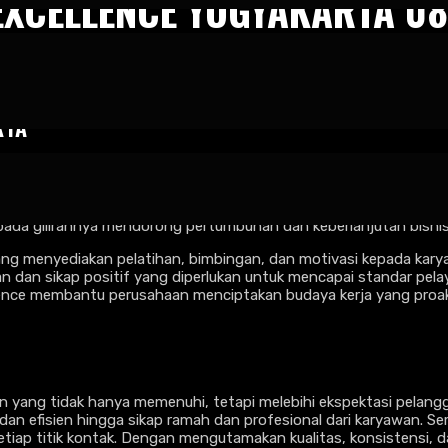
 EXCELLENCE YOGYAKARTA 
vator Service Excellence Yogyakarta 082245009200
RTA
i pada kepuasan pelanggan, motivator service excellence berpe
embangun budaya pelayanan yang unggul, yang tidak hanya mem
 dan motivasi yang kuat, Jasa Motivator Service Excellence Yo
g pada gilirannya mendorong pertumbuhan dan keberlanjutan bisnis
 yang menyediakan pelatihan, bimbingan, dan motivasi kepada ka
 dan sikap positif yang diperlukan untuk mencapai standar pelaya
lence membantu perusahaan menciptakan budaya kerja yang proakt
 yang tidak hanya memenuhi, tetapi melebihi ekspektasi pelangg
an efisien hingga sikap ramah dan profesional dari karyawan. S
etiap titik kontak. Dengan mengutamakan kualitas, konsistensi,