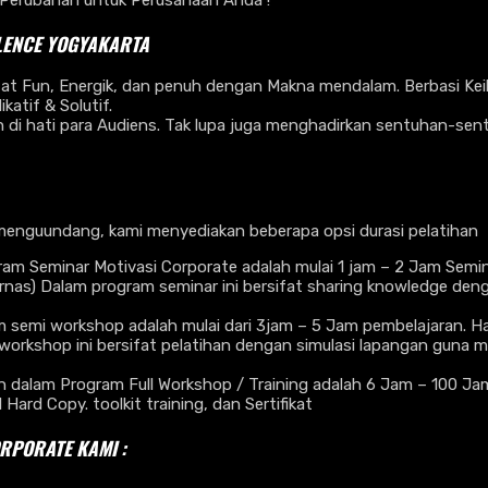
Perubahan untuk Perusahaan Anda !
LENCE
YOGYAKARTA
fat Fun, Energik, dan penuh dengan Makna mendalam. Berbasi Kei
atif & Solutif.
 di hati para Audiens. Tak lupa juga menghadirkan sentuhan-sentu
menguundang, kami menyediakan beberapa opsi durasi pelatihan
am Seminar Motivasi Corporate adalah mulai 1 jam – 2 Jam Semin
ernas) Dalam program seminar ini bersifat sharing knowledge d
emi workshop adalah mulai dari 3jam – 5 Jam pembelajaran. Hal i
workshop ini bersifat pelatihan dengan simulasi lapangan guna m
lam Program Full Workshop / Training adalah 6 Jam – 100 Jam Pe
rd Copy. toolkit training, dan Sertifikat
ORPORATE KAMI :