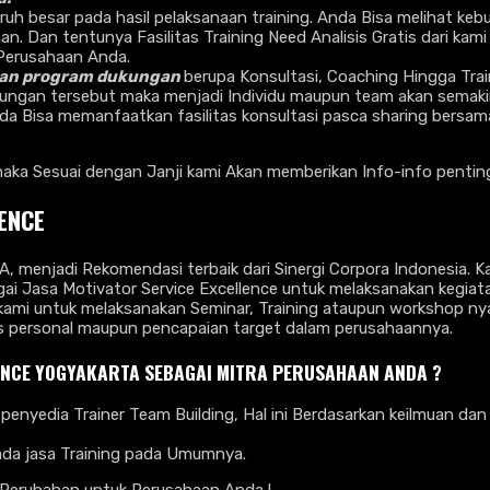
h besar pada hasil pelaksanaan training. Anda Bisa melihat kebu
. Dan tentunya Fasilitas Training Need Analisis Gratis dari kam
 Perusahaan Anda.
ukan program dukungan
berupa Konsultasi, Coaching Hingga Train
ungan tersebut maka menjadi Individu maupun team akan semaki
da Bisa memanfaatkan fasilitas konsultasi pasca sharing bersam
ka Sesuai dengan Janji kami Akan memberikan Info-info penting 
ENCE
 menjadi Rekomendasi terbaik dari Sinergi Corpora Indonesia. 
 Jasa Motivator Service Excellence untuk melaksanakan kegiata
mi untuk melaksanakan Seminar, Training ataupun workshop ny
as personal maupun pencapaian target dalam perusahaannya.
ENCE YOGYAKARTA SEBAGAI MITRA PERUSAHAAN ANDA ?
penyedia Trainer Team Building, Hal ini Berdasarkan keilmuan da
pada jasa Training pada Umumnya.