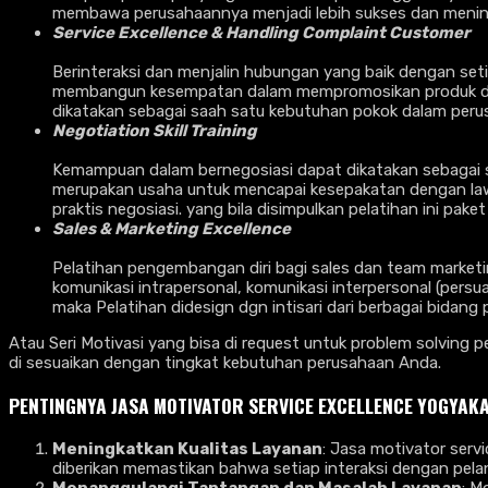
membawa perusahaannya menjadi lebih sukses dan meni
Service Excellence & Handling Complaint Customer
Berinteraksi dan menjalin hubungan yang baik dengan seti
membangun kesempatan dalam mempromosikan produk dan 
dikatakan sebagai saah satu kebutuhan pokok dalam per
Negotiation Skill Training
Kemampuan dalam bernegosiasi dapat dikatakan sebagai sal
merupakan usaha untuk mencapai kesepakatan dengan lawan 
praktis negosiasi. yang bila disimpulkan pelatihan ini pake
Sales & Marketing Excellence
Pelatihan pengembangan diri bagi sales dan team marketing
komunikasi intrapersonal, komunikasi interpersonal (persua
maka Pelatihan didesign dgn intisari dari berbagai bida
Atau Seri Motivasi yang bisa di request untuk problem solving 
di sesuaikan dengan tingkat kebutuhan perusahaan Anda.
PENTINGNYA
JASA MOTIVATOR SERVICE EXCELLENCE
YOGYAK
Meningkatkan Kualitas Layanan
: Jasa motivator ser
diberikan memastikan bahwa setiap interaksi dengan pela
Menanggulangi Tantangan dan Masalah Layanan
: M