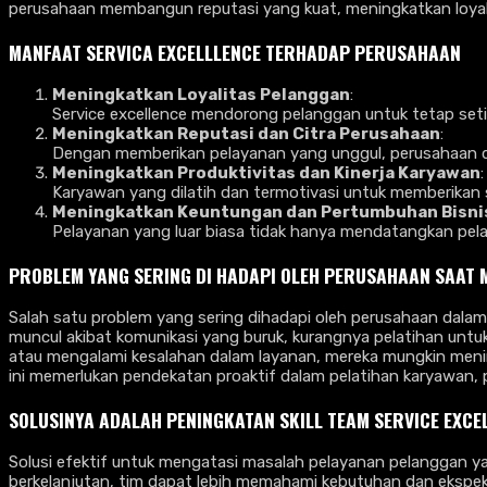
perusahaan membangun reputasi yang kuat, meningkatkan loyal
MANFAAT SERVICA EXCELLLENCE TERHADAP PERUSAHAAN
Meningkatkan Loyalitas Pelanggan
:
Service excellence mendorong pelanggan untuk tetap set
Meningkatkan Reputasi dan Citra Perusahaan
:
Dengan memberikan pelayanan yang unggul, perusahaan d
Meningkatkan Produktivitas dan Kinerja Karyawan
:
Karyawan yang dilatih dan termotivasi untuk memberikan 
Meningkatkan Keuntungan dan Pertumbuhan Bisni
Pelayanan yang luar biasa tidak hanya mendatangkan pela
PROBLEM YANG SERING DI HADAPI OLEH PERUSAHAAN SAAT 
Salah satu problem yang sering dihadapi oleh perusahaan dalam 
muncul akibat komunikasi yang buruk, kurangnya pelatihan unt
atau mengalami kesalahan dalam layanan, mereka mungkin meni
ini memerlukan pendekatan proaktif dalam pelatihan karyawan,
SOLUSINYA ADALAH
PENINGKATAN SKILL TEAM SERVICE EXCE
Solusi efektif untuk mengatasi masalah pelayanan pelanggan ya
berkelanjutan, tim dapat lebih memahami kebutuhan dan eksp