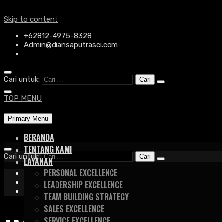
Skip to content
+62812-4975-8328
Admin@diansaputrasci.com
Cari untuk:
TOP MENU
Primary Menu
BERANDA
TENTANG KAMI
Cari untuk:
LAYANAN
PERSONAL EXCELLENCE
+62812-4975-8328
Admin@diansaputrasci.com
LEADERSHIP EXCELLENCE
TEAM BUILDING STRATEGY
SALES EXCELLENCE
SERVICE EXCELLENCE