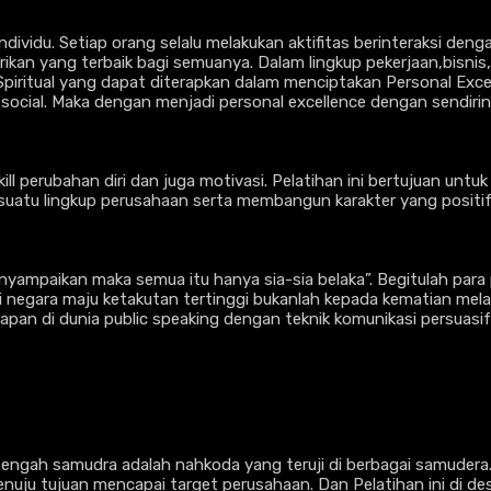
dividu. Setiap orang selalu melakukan aktifitas berinteraksi deng
n yang terbaik bagi semuanya. Dalam lingkup pekerjaan,bisnis,s
 Spiritual yang dapat diterapkan dalam menciptakan Personal Exc
social. Maka dengan menjadi personal excellence dengan sendiri
ill perubahan diri dan juga motivasi. Pelatihan ini bertujuan unt
suatu lingkup perusahaan serta membangun karakter yang positif
yampaikan maka semua itu hanya sia-sia belaka”. Begitulah para 
i negara maju ketakutan tertinggi bukanlah kepada kematian melai
rapan di dunia public speaking dengan teknik komunikasi persuas
itengah samudra adalah nahkoda yang teruji di berbagai samuder
ju tujuan mencapai target perusahaan. Dan Pelatihan ini di des