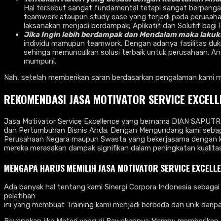
Hal tersebut sangat fundamental tetapi sangat berpengaru
teamwork ataupun study case yang terjadi pada perusahaan
laksanakan menjadi berdampak, Aplikatif dan Solutif bagi
Jika Ingin lebih berdampak dan Mendalam maka lak
individu mamupun teamwork. Dengan adanya fasilitas duk
sehinga memunculkan solusi terbaik untuk perusahaan. An
mumpuni.
Nah, setelah memberikan saran berdasarkan pengalaman kami ma
REKOMENDASI JASA MOTIVATOR SERVICE EXCELL
Jasa Motivator Service Excellence yang bernama DIAN SAPUTRA,
dan Pertumbuhan Bisnis Anda. Dengan Mengundang kami sebagai
Perusahaan Negara maupun Swasta yang bekerjasama dengan ka
mereka merasakan dampak signifikan dalam peningkatan kualit
MENGAPA HARUS MEMILIH JASA MOTIVATOR SERVICE EXCELL
Ada banyak hal tentang kami Sinergi Corpora Indonesia sebagai 
pelatihan
ini yang membuat Training kami menjadi berbeda dan unik dari