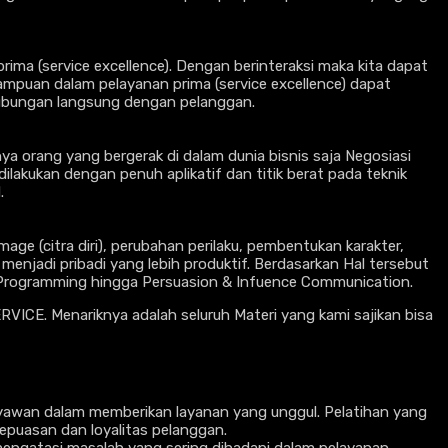
ima (service excellence). Dengan berinteraksi maka kita dapat
uan dalam pelayanan prima (service excellence) dapat
ubungan langsung dengan pelanggan.
a orang yang bergerak di dalam dunia bisnis saja Negosiasi
lakukan dengan penuh aplikatif dan titik berat pada teknik
.
age (citra diri), perubahan perilaku, pembentukan karakter,
 menjadi pribadi yang lebih produktif. Berdasarkan Hal tersebut
ic Programming hingga Persuasion & Infuence Communication.
RVICE. Menariknya adalah seluruh Materi yang kami sajikan bisa
yawan dalam memberikan layanan yang unggul. Pelatihan yang
epuasan dan loyalitas pelanggan.
 mengatasi masalah yang sering dihadapi dalam pelayanan