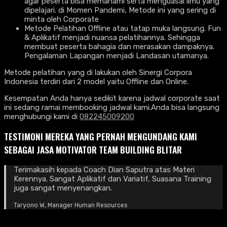
agar peserta bisa memahami serta menguasai ilmu yang
dipelajari. di Momen Pandemi, Metode ini yang sering di
minta oleh Corporate
Metode Pelatihan Offline atau tatap muka langsung. Fun
& Aplikatif menjadi nuansa pelatihannya. Sehingga
membuat peserta bahagia dan merasakan dampaknya.
Pengalaman Lapangan menjadi Landasan utamanya.
Metode pelatihan yang di lakukan oleh Sinergi Corpora
Indonesia terdiri dari 2 model yaitu Offline dan Online.
Kesempatan Anda hanya sedikit karena jadwal corporate saat
ini sedang ramai membooking jadwal kami.Anda bisa langsung
menghubungi kami di
082245009200
TESTIMONI MEREKA YANG PERNAH MENGUNDANG KAMI
SEBAGAI JASA MOTIVATOR TEAM BUILDING BLITAR
Terimakasih kepada Coach Dian Saputra atas Materi
Kerennya. Sangat Aplikatif dan Variatif, Suasana Training
juga sangat menyenangkan.
Taryono W, Manager Human Resources