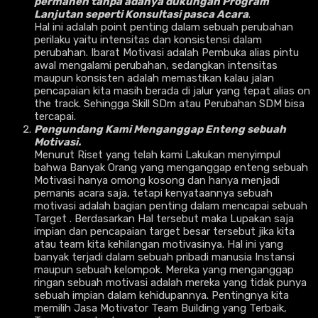
permanen tanpa adanya dukungan Program
Lanjutan seperti Konsultasi pasca Acara
.
Hal ini adalah point penting dalam sebuah perubahan
perilaku yaitu intensitas dan konsistensi dalam
perubahan. Ibarat Motivasi adalah Pembuka alias pintu
awal mengalami perubahan, sedangkan intensitas
maupun konsisten adalah memastikan kalau jalan
pencapaian kita masih berada di jalur yang tepat alias on
the track. Sehingga Skill SDm atau Perubahan SDM bisa
tercapai.
Pengundang Kami Menganggap Enteng sebuah
Motivasi.
Menurut Riset yang telah kami Lakukan menyimpul
bahwa Banyak Orang yang menganggap enteng sebuah
Motivasi hanya omong kosong dan hanya menjadi
pemanis acara saja, tetapi kenyataannya sebuah
motivasi adalah bagian penting dalam mencapai sebuah
Target . Berdasarkan Hal tersebut maka Lupakan saja
impian dan pencapaian target besar tersebut jika kita
atau team kita kehilangan motivasinya. Hal ini yang
banyak terjadi dalam sebuah pribadi manusia Instansi
maupun sebuah kelompok. Mereka yang menganggap
ringan sebuah motivasi adalah mereka yang tidak punya
sebuah impian dalam kehidupannya. Pentingnya kita
memilih Jasa Motivator Team Building yang Terbaik,