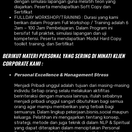
dengan simulasi lapangan guna melatih teori yang
diajarkan. Peserta mendapatkan Soft Copy dan
Sertifikat
FULLDAY WORKSHOP/TRAINING : Durasi yang kami
berikan dalam Program Full Workshop / Training adalah 6
Jam – 100 Jam Pembelajaran. Dalam Program ini
bersifat full praktek, simulasi lapangan dan uji
kompetensi. Peserta mendapatkan Modul Hard Copy.
toolkit training, dan Sertifikat
BERIKUT MATERI PERSONAL YANG SERING DI MINATI KLIEN
CORPORATE KAMI :
Personal Excellence & Management Stress
Menjadi Pribadi unggul adalah tujuan dari masing-masing
individu. Setiap orang selalu melakukan aktifitas
berinteraksi dengan manusia lainnya, itulah sebabnya
menjadi pribadi unggul sangat dibutuhkan bagi semua
orang agar mampu memberikan yang terbaik bagi
semuanya. Dalam lingkup pekerjaan,bisnis,social maupun
keluarga. Pelatihan ini mengajarkan tentang konsep,
strategi, metode dan juga teknik di dalam NLP & Spiritual
yang dapat diterapkan dalam menciptakan Personal