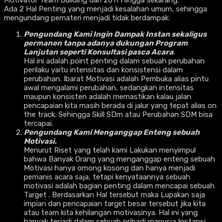
Ada 2 Hal Penting yang menjadi kesalahan umum, sehingga
mengundang pemateri menjadi tidak berdampak:
Pengundang Kami Ingin Dampak Instan sekaligus
permanen tanpa adanya dukungan Program
Lanjutan seperti Konsultasi pasca Acara
.
Hal ini adalah point penting dalam sebuah perubahan
perilaku yaitu intensitas dan konsistensi dalam
perubahan. Ibarat Motivasi adalah Pembuka alias pintu
awal mengalami perubahan, sedangkan intensitas
maupun konsisten adalah memastikan kalau jalan
pencapaian kita masih berada di jalur yang tepat alias on
the track. Sehingga Skill SDm atau Perubahan SDM bisa
tercapai.
Pengundang Kami Menganggap Enteng sebuah
Motivasi.
Menurut Riset yang telah kami Lakukan menyimpul
bahwa Banyak Orang yang menganggap enteng sebuah
Motivasi hanya omong kosong dan hanya menjadi
pemanis acara saja, tetapi kenyataannya sebuah
motivasi adalah bagian penting dalam mencapai sebuah
Target . Berdasarkan Hal tersebut maka Lupakan saja
impian dan pencapaian target besar tersebut jika kita
atau team kita kehilangan motivasinya. Hal ini yang
banyak terjadi dalam sebuah pribadi manusia Instansi