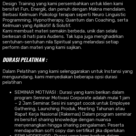
Design Training yang kami persembahkan untuk klien kami
bersifat Fun, Energik, dan penuh dengan Makna mendalam.
Berbasi Keilmuan Psikologi terapan seperti Neuro Linguistic
Programming, Hypnotherapy, Quantum dan Coaching, serta
Keilmuan yang Aplikatif & Solutif.
Kami membuat materi semakin berbeda, unik dan selalu
berkesan di hati para Audiens. Tak lupa juga menghadirkan
sentuhan-sentuhan nila Spiritual yang melandasi setiap
perform dan materi yang kami sajikan.
DURASI PELATIHAN :
Dalam Pelatihan yang kami selenggarakan untuk Instansi yang
menguundang, kami menyediakan beberapa opsi durasi
pelatihan
SEMINAR MOTIVASI : Durasi yang kami berikan dalam
program Seminar Motivasi Corporate adalah mulai 1 jam
– 2 Jam Seminar. Sesi ini sangat cocok untuk Employee
Gathering, Launching Produk, Meeting Tahunan atau
Rapat Kerja Nasional (Rakernas) Dalam program seminar
ini bersifat sharing knowledge dengan nuansa
menyenangkan hingga sharing pengalaman. Peserta
mendapatkan soft copy dan sertifikat jika diperlukan