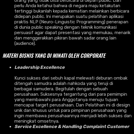
orang yang tidak bisa berbicara di depan public. Dan
perlu Anda ketahui bahwa di negara maju ketakutan
tertinggi bukanlah kepada kematian melainkan berbicara
didepan public. Ini merupakan suatu pelatihan aplikasi
praktis NLP (Neuro-Linguistic Programming) penerapan
di dunia public speaking dengan teknik komunikasi
persuasif agar dapat presentasi yang memukau, menarik
dan menggerakkan pikiran bawah sadar orang lain
(audience).
MATERI BISNIS YANG DI MINATI OLEH CORPORATE
Leadership Excellence
Kunci sukses dari sebuh kapal melewati deburan ombak
ditengah samudra adalah nahkoda yang teruji di
berbagai samudera. Begitulah dengan sebuah
perusahaan. Suksesnya tergantung dari para pemimpin
yang membawahi para Anggotanya menuju tujuan
mencapai target perusahaan. Dan Pelatihan ini di design
unik dan khusus untuk para pimpinan perusahaan yang
ingin membawa perusahaannya menjadi lebih sukses dan
meningkat omsetnya.
Service Excellence & Handling Complaint Customer