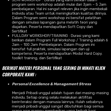
SEMI WORKSHOP : Durasi yang kami berikan dalam
program semi workshop adalah mulai dari 3jam – 5 Jam
pembelajaran. Hal ini sangat releven jika ingin membekali
Individu atau Team untuk meningkatkan kualitas dirinya.
Dalam Program semi workshop ini bersifat pelatihan
dengan simulasi lapangan guna melatih teori yang
diajarkan. Peserta mendapatkan Soft Copy dan
Sertifikat
FULLDAY WORKSHOP/TRAINING : Durasi yang kami
berikan dalam Program Full Workshop / Training adalah 6
Jam – 100 Jam Pembelajaran. Dalam Program ini
bersifat full praktek, simulasi lapangan dan uji
kompetensi. Peserta mendapatkan Modul Hard Copy.
toolkit training, dan Sertifikat
BERIKUT MATERI PERSONAL YANG SERING DI MINATI KLIEN
CORPORATE KAMI :
Personal Excellence & Management Stress
Menjadi Pribadi unggul adalah tujuan dari masing-masing
individu. Setiap orang selalu melakukan aktifitas
berinteraksi dengan manusia lainnya, itulah sebabnya
menjadi pribadi unggul sangat dibutuhkan bagi semua
orang agar mampu memberikan yang terbaik bagi