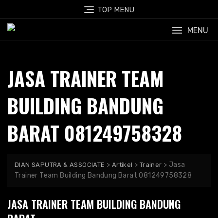
Skip
TOP MENU
to
content
MENU
JASA TRAINER TEAM
BUILDING BANDUNG
BARAT 081249758328
>
>
>
Jasa
DIAN SAPUTRA & ASSOCIATE
Artikel
Trainer
Trainer Team Building Bandung Barat 081249758328
JASA TRAINER TEAM BUILDING BANDUNG