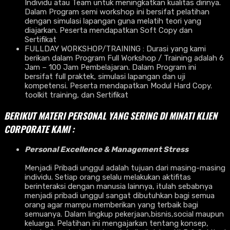
Individu atau Team untuk meningkatkan kualitas dirinya.
Dalam Program semi workshop ini bersifat pelatihan
dengan simulasi lapangan guna melatih teori yang
diajarkan. Peserta mendapatkan Soft Copy dan
Sertifikat
FULLDAY WORKSHOP/TRAINING : Durasi yang kami
berikan dalam Program Full Workshop / Training adalah 6
Jam – 100 Jam Pembelajaran. Dalam Program ini
bersifat full praktek, simulasi lapangan dan uji
kompetensi. Peserta mendapatkan Modul Hard Copy.
toolkit training, dan Sertifikat
BERIKUT MATERI PERSONAL YANG SERING DI MINATI KLIEN
CORPORATE KAMI :
Personal Excellence & Management Stress
Menjadi Pribadi unggul adalah tujuan dari masing-masing
individu. Setiap orang selalu melakukan aktifitas
berinteraksi dengan manusia lainnya, itulah sebabnya
menjadi pribadi unggul sangat dibutuhkan bagi semua
orang agar mampu memberikan yang terbaik bagi
semuanya. Dalam lingkup pekerjaan,bisnis,social maupun
keluarga. Pelatihan ini mengajarkan tentang konsep,