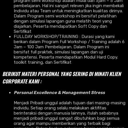
program semi workshop adalah mulai dari 3jam – 5 Jam
pembelajaran. Hal ini sangat releven jika ingin membekali
Individu atau Team untuk meningkatkan kualitas dirinya.
Dalam Program semi workshop ini bersifat pelatihan
dengan simulasi lapangan guna melatih teori yang
diajarkan. Peserta mendapatkan Soft Copy dan
Sertifikat
FULLDAY WORKSHOP/TRAINING : Durasi yang kami
berikan dalam Program Full Workshop / Training adalah 6
Jam – 100 Jam Pembelajaran. Dalam Program ini
bersifat full praktek, simulasi lapangan dan uji
kompetensi. Peserta mendapatkan Modul Hard Copy.
toolkit training, dan Sertifikat
BERIKUT MATERI PERSONAL YANG SERING DI MINATI KLIEN
CORPORATE KAMI :
Personal Excellence & Management Stress
Menjadi Pribadi unggul adalah tujuan dari masing-masing
individu. Setiap orang selalu melakukan aktifitas
berinteraksi dengan manusia lainnya, itulah sebabnya
menjadi pribadi unggul sangat dibutuhkan bagi semua
orang agar mampu memberikan yang terbaik bagi