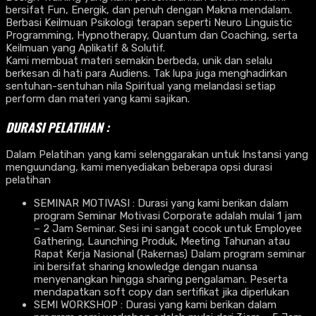
bersifat Fun, Energik, dan penuh dengan Makna mendalam.
Berbasi Keilmuan Psikologi terapan seperti Neuro Linguistic
Programming, Hypnotherapy, Quantum dan Coaching, serta
Keilmuan yang Aplikatif & Solutif.
Kami membuat materi semakin berbeda, unik dan selalu
berkesan di hati para Audiens. Tak lupa juga menghadirkan
sentuhan-sentuhan nila Spiritual yang melandasi setiap
perform dan materi yang kami sajikan.
DURASI PELATIHAN :
Dalam Pelatihan yang kami selenggarakan untuk Instansi yang
menguundang, kami menyediakan beberapa opsi durasi
pelatihan
SEMINAR MOTIVASI : Durasi yang kami berikan dalam
program Seminar Motivasi Corporate adalah mulai 1 jam
– 2 Jam Seminar. Sesi ini sangat cocok untuk Employee
Gathering, Launching Produk, Meeting Tahunan atau
Rapat Kerja Nasional (Rakernas) Dalam program seminar
ini bersifat sharing knowledge dengan nuansa
menyenangkan hingga sharing pengalaman. Peserta
mendapatkan soft copy dan sertifikat jika diperlukan
SEMI WORKSHOP : Durasi yang kami berikan dalam