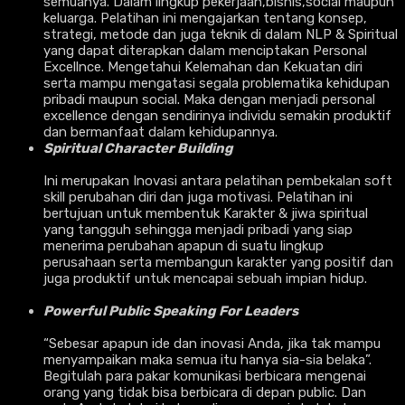
semuanya. Dalam lingkup pekerjaan,bisnis,social maupun
keluarga. Pelatihan ini mengajarkan tentang konsep,
strategi, metode dan juga teknik di dalam NLP & Spiritual
yang dapat diterapkan dalam menciptakan Personal
Excellnce. Mengetahui Kelemahan dan Kekuatan diri
serta mampu mengatasi segala problematika kehidupan
pribadi maupun social. Maka dengan menjadi personal
excellence dengan sendirinya individu semakin produktif
dan bermanfaat dalam kehidupannya.
Spiritual Character Building
Ini merupakan Inovasi antara pelatihan pembekalan soft
skill perubahan diri dan juga motivasi. Pelatihan ini
bertujuan untuk membentuk Karakter & jiwa spiritual
yang tangguh sehingga menjadi pribadi yang siap
menerima perubahan apapun di suatu lingkup
perusahaan serta membangun karakter yang positif dan
juga produktif untuk mencapai sebuah impian hidup.
Powerful Public Speaking For Leaders
“Sebesar apapun ide dan inovasi Anda, jika tak mampu
menyampaikan maka semua itu hanya sia-sia belaka”.
Begitulah para pakar komunikasi berbicara mengenai
orang yang tidak bisa berbicara di depan public. Dan