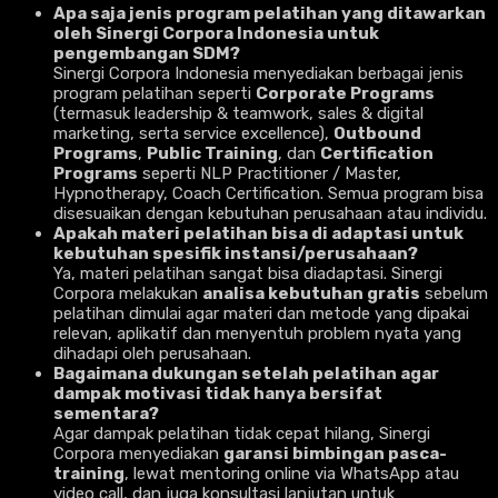
Apa saja jenis program pelatihan yang ditawarkan
oleh Sinergi Corpora Indonesia untuk
pengembangan SDM?
Sinergi Corpora Indonesia menyediakan berbagai jenis
program pelatihan seperti
Corporate Programs
(termasuk leadership & teamwork, sales & digital
marketing, serta service excellence),
Outbound
Programs
,
Public Training
, dan
Certification
Programs
seperti NLP Practitioner / Master,
Hypnotherapy, Coach Certification. Semua program bisa
disesuaikan dengan kebutuhan perusahaan atau individu.
Apakah materi pelatihan bisa di adaptasi untuk
kebutuhan spesifik instansi/perusahaan?
Ya, materi pelatihan sangat bisa diadaptasi. Sinergi
Corpora melakukan
analisa kebutuhan gratis
sebelum
pelatihan dimulai agar materi dan metode yang dipakai
relevan, aplikatif dan menyentuh problem nyata yang
dihadapi oleh perusahaan.
Bagaimana dukungan setelah pelatihan agar
dampak motivasi tidak hanya bersifat
sementara?
Agar dampak pelatihan tidak cepat hilang, Sinergi
Corpora menyediakan
garansi bimbingan pasca-
training
, lewat mentoring online via WhatsApp atau
video call, dan juga konsultasi lanjutan untuk