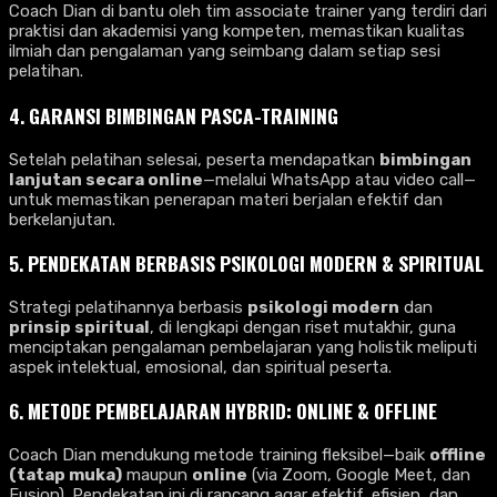
Coach Dian di bantu oleh tim associate trainer yang terdiri dari
praktisi dan akademisi yang kompeten, memastikan kualitas
ilmiah dan pengalaman yang seimbang dalam setiap sesi
pelatihan.
4.
GARANSI BIMBINGAN PASCA-TRAINING
Setelah pelatihan selesai, peserta mendapatkan
bimbingan
lanjutan secara online
—melalui WhatsApp atau video call—
untuk memastikan penerapan materi berjalan efektif dan
berkelanjutan.
5.
PENDEKATAN BERBASIS PSIKOLOGI MODERN & SPIRITUAL
Strategi pelatihannya berbasis
psikologi modern
dan
prinsip spiritual
, di lengkapi dengan riset mutakhir, guna
menciptakan pengalaman pembelajaran yang holistik meliputi
aspek intelektual, emosional, dan spiritual peserta.
6.
METODE PEMBELAJARAN HYBRID: ONLINE & OFFLINE
Coach Dian mendukung metode training fleksibel—baik
offline
(tatap muka)
maupun
online
(via Zoom, Google Meet, dan
Fusion). Pendekatan ini di rancang agar efektif, efisien, dan