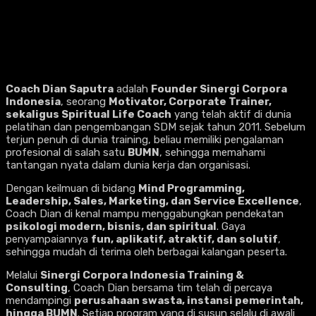
Coach Dian Saputra
adalah
Founder Sinergi Corpora
Indonesia
, seorang
Motivator, Corporate Trainer,
sekaligus Spiritual Life Coach
yang telah aktif di dunia
pelatihan dan pengembangan SDM sejak tahun 2011. Sebelum
terjun penuh di dunia training, beliau memiliki pengalaman
profesional di salah satu
BUMN
, sehingga memahami
tantangan nyata dalam dunia kerja dan organisasi.
Dengan keilmuan di bidang
Mind Programming,
Leadership, Sales, Marketing, dan Service Excellence
,
Coach Dian di kenal mampu menggabungkan pendekatan
psikologi modern, bisnis, dan spiritual
. Gaya
penyampaiannya
fun, aplikatif, atraktif, dan solutif
,
sehingga mudah di terima oleh berbagai kalangan peserta.
Melalui
Sinergi Corpora Indonesia Training &
Consulting
, Coach Dian bersama tim telah di percaya
mendampingi
perusahaan swasta, instansi pemerintah,
hingga BUMN
. Setiap program yang di susun selalu di awali