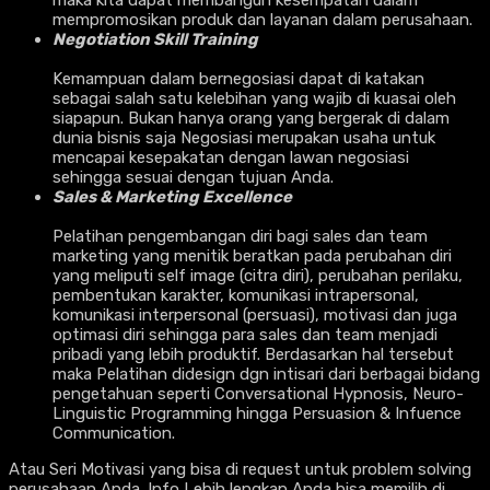
maka kita dapat membangun kesempatan dalam
mempromosikan produk dan layanan dalam perusahaan.
Negotiation Skill Training
Kemampuan dalam bernegosiasi dapat di katakan
sebagai salah satu kelebihan yang wajib di kuasai oleh
siapapun. Bukan hanya orang yang bergerak di dalam
dunia bisnis saja Negosiasi merupakan usaha untuk
mencapai kesepakatan dengan lawan negosiasi
sehingga sesuai dengan tujuan Anda.
Sales & Marketing Excellence
Pelatihan pengembangan diri bagi sales dan team
marketing yang menitik beratkan pada perubahan diri
yang meliputi self image (citra diri), perubahan perilaku,
pembentukan karakter, komunikasi intrapersonal,
komunikasi interpersonal (persuasi), motivasi dan juga
optimasi diri sehingga para sales dan team menjadi
pribadi yang lebih produktif. Berdasarkan hal tersebut
maka Pelatihan didesign dgn intisari dari berbagai bidang
pengetahuan seperti Conversational Hypnosis, Neuro-
Linguistic Programming hingga Persuasion & Infuence
Communication.
Atau Seri Motivasi yang bisa di request untuk problem solving
perusahaan Anda. Info Lebih lengkap Anda bisa memilih di