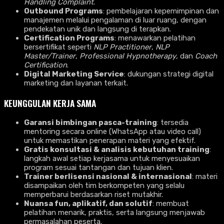
Handling Complaint
.
Outbound Programs
: pembelajaran kepemimpinan dan
manajemen melalui pengalaman di luar ruang, dengan
pendekatan unik dan langsung di terapkan.
Certification Programs
: menawarkan pelatihan
bersertifikat seperti
NLP Practitioner
,
NLP
Master/Trainer
,
Professional Hypnotherapy
, dan
Coach
Certification
.
Digital Marketing Service
: dukungan strategi digital
marketing dan layanan terkait.
KEUNGGULAN KERJA SAMA
Garansi bimbingan pasca-training
: tersedia
mentoring secara online (WhatsApp atau video call)
untuk memastikan penerapan materi yang efektif.
Gratis konsultasi & analisis kebutuhan training
:
langkah awal setiap kerjasama untuk menyesuaikan
program sesuai tantangan dan tujuan klien.
Trainer berlisensi nasional & internasional
: materi
disampaikan oleh tim berkompeten yang selalu
memperbarui berdasarkan riset mutakhir.
Nuansa fun, aplikatif, dan solutif
: membuat
pelatihan menarik, praktis, serta langsung menjawab
permasalahan peserta.