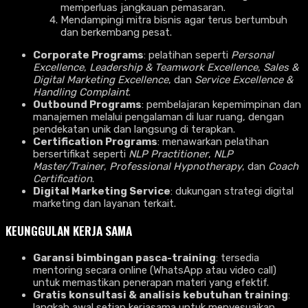
memperluas jangkauan pemasaran.
Mendampingi mitra bisnis agar terus bertumbuh
dan berkembang pesat.
Corporate Programs
: pelatihan seperti
Personal
Excellence
,
Leadership & Teamwork Excellence
,
Sales &
Digital Marketing Excellence
, dan
Service Excellence &
Handling Complaint
.
Outbound Programs
: pembelajaran kepemimpinan dan
manajemen melalui pengalaman di luar ruang, dengan
pendekatan unik dan langsung di terapkan.
Certification Programs
: menawarkan pelatihan
bersertifikat seperti
NLP Practitioner
,
NLP
Master/Trainer
,
Professional Hypnotherapy
, dan
Coach
Certification
.
Digital Marketing Service
: dukungan strategi digital
marketing dan layanan terkait.
KEUNGGULAN KERJA SAMA
Garansi bimbingan pasca-training
: tersedia
mentoring secara online (WhatsApp atau video call)
untuk memastikan penerapan materi yang efektif.
Gratis konsultasi & analisis kebutuhan training
:
langkah awal setiap kerjasama untuk menyesuaikan