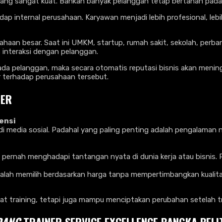
yang sangat kuat. Bahkan banyak pelanggan tetap bertahan pada 
p internal perusahaan. Karyawan menjadi lebih profesional, lebi
haan besar. Saat ini UMKM, startup, rumah sakit, sekolah, perban
interaksi dengan pelanggan.
a pelanggan, maka secara otomatis reputasi bisnis akan mening
 terhadap perusahaan tersebut.
NER
ensi
 di media sosial. Padahal yang paling penting adalah pengalaman
 pernah menghadapi tantangan nyata di dunia kerja atau bisnis. 
adalah memilih berdasarkan harga tanpa mempertimbangkan kualita
 training, tetapi juga mampu menciptakan perubahan setelah tra