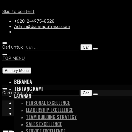
Skip to content
+62812-4975-8328
Admin@diansaputrasci.com
Cari untuk:
TOP MENU
Primary Menu
BERANDA
TENTANG KAMI
Cari untuk:
LAYANAN
PERSONAL EXCELLENCE
+62812-4975-8328
Admin@diansaputrasci.com
LEADERSHIP EXCELLENCE
TEAM BUILDING STRATEGY
SALES EXCELLENCE
SERVICE EXCELLENCE