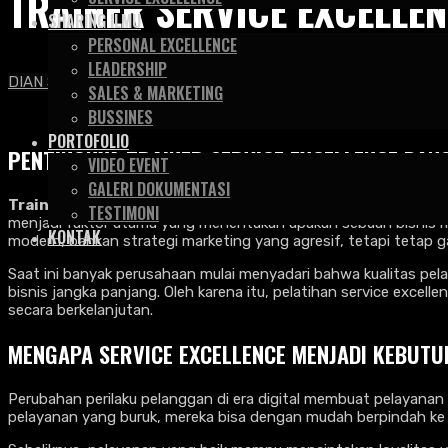
TRAINER SERVICE EXCELL
SHARING ILMU
PERSONAL EXCELLENCE
LEADERSHIP
DIAN SAPUTRA & ASSOCIATE
>
Artikel
>
Trainer
>
Trainer Serv
SALES & MARKETING
BUSSINES
PORTOFOLIO
PENTINGNYA TRAINER SERVICE EXCELLENCE
BAN
VIDEO EVENT
GALERI DOKUMENTASI
Trainer Service Excellence
Bangka Belitung – Di era persain
TESTIMONI
menjadi faktor utama yang menentukan apakah sebuah bisnis m
KONTAK
modern, bahkan strategi marketing yang agresif, tetapi tetap
Saat ini banyak perusahaan mulai menyadari bahwa kualitas pel
bisnis jangka panjang. Oleh karena itu, pelatihan service excel
secara berkelanjutan.
MENGAPA SERVICE EXCELLENCE MENJADI KEBUT
Perubahan perilaku pelanggan di era digital membuat pelayanan 
pelayanan yang buruk, mereka bisa dengan mudah berpindah ke 