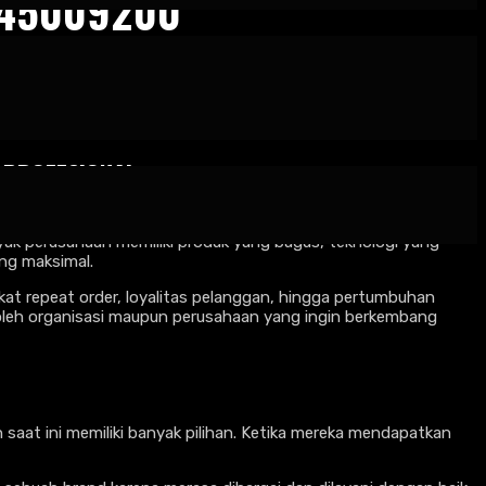
245009200
 PROFESIONAL
aing melalui harga atau kualitas produk. Pengalaman pelanggan
ak perusahaan memiliki produk yang bagus, teknologi yang
ng maksimal.
kat repeat order, loyalitas pelanggan, hingga pertumbuhan
an oleh organisasi maupun perusahaan yang ingin berkembang
 saat ini memiliki banyak pilihan. Ketika mereka mendapatkan