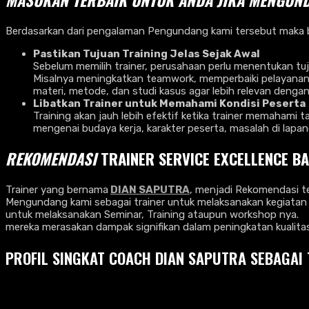
MASUKAN TERBAIK UNTUK ANDA JIKA MENGU
Berdasarkan dari pengalaman Pengundang kami tersebut maka b
Pastikan Tujuan Training Jelas Sejak Awal
Sebelum memilih trainer, perusahaan perlu menentukan tuju
Misalnya meningkatkan teamwork, memperbaiki pelayanan, 
materi, metode, dan studi kasus agar lebih relevan dengan
Libatkan Trainer untuk Memahami Kondisi Peserta
Training akan jauh lebih efektif ketika trainer memahami 
mengenai budaya kerja, karakter peserta, masalah di lapa
REKOMENDASI
TRAINER SERVICE EXCELLENCE B
Trainer yang bernama
DIAN SAPUTRA
, menjadi Rekomendasi t
Mengundang kami sebagai trainer untuk melaksanakan kegiata
untuk melaksanakan Seminar, Training ataupun workshop nya.
mereka merasakan dampak signifikan dalam peningkatan kualit
PROFIL SINGKAT COACH DIAN SAPUTRA SEBAGAI 