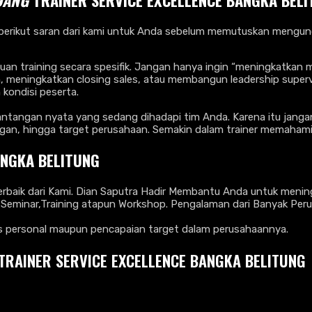
NDANG
TRAINER SERVICE EXCELLENCE BANGKA BEL
erikut saran dari kami untuk Anda sebelum memutuskan mengund
an training secara spesifik. Jangan hanya ingin “meningkatkan mot
meningkatkan closing sales, atau membangun leadership supervi
 kondisi peserta.
tantangan nyata yang sedang dihadapi tim Anda. Karena itu jangan
ngan, hingga target perusahaan. Semakin dalam trainer memahami 
ANGKA BELITUNG
erbaik dari Kami. Dian Saputra Hadir Membantu Anda untuk meni
n Seminar,Training atapun Workshop. Pengalaman dari Banyak P
as personal maupun pencapaian target dalam perusahaannya.
TRAINER SERVICE EXCELLENCE BANGKA BELITUNG