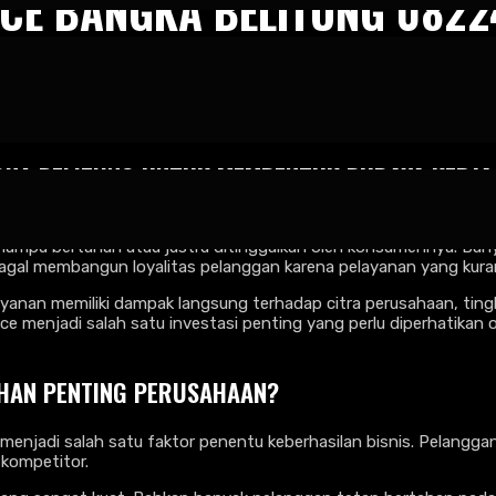
ENCE BANGKA BELITUNG 082
ice Excellence Bangka Belitung 082245009200
GKA BELITUNG
UNTUK MEMBENTUK BUDAYA KERJA
gan bisnis yang semakin ketat, perusahaan tidak lagi hanya bers
ampu bertahan atau justru ditinggalkan oleh konsumennya. Bany
 gagal membangun loyalitas pelanggan karena pelayanan yang kura
ayanan memiliki dampak langsung terhadap citra perusahaan, ting
lence menjadi salah satu investasi penting yang perlu diperhatik
UHAN PENTING PERUSAHAAN?
menjadi salah satu faktor penentu keberhasilan bisnis. Pelanggan
kompetitor.